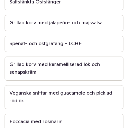
Saltstänkta Oststänger
20 min
Grillad korv med jalapeño- och majssalsa
1 t
Spenat- och ostgratäng - LCHF
20 min
Grillad korv med karamelliserad lök och
senapskräm
45 min
Veganska snittar med guacamole och picklad
rödlök
1 t 30 min
Foccacia med rosmarin