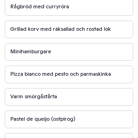
Rågbröd med curryröra
20 min
Grillad korv med räksallad och rostad lök
2 t
Minihamburgare
20 min
Pizza bianco med pesto och parmaskinka
40 min
Varm smörgåstårta
45 min
Pastel de queijo (ostpirog)
15 min