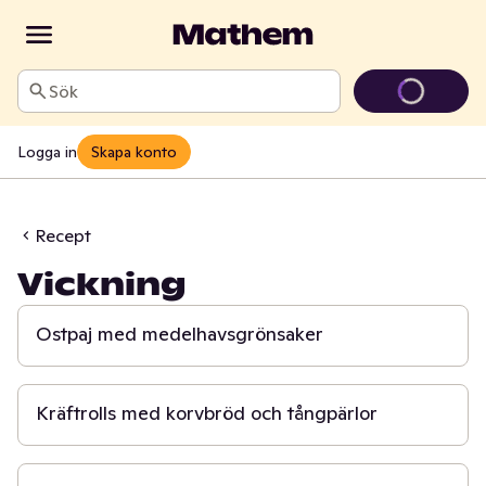
Sök
Logga in
Skapa konto
Recept
Vickning
50 min
Ostpaj med medelhavsgrönsaker
15 min
Kräftrolls med korvbröd och tångpärlor
15 min