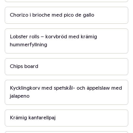
30 min
Chorizo i brioche med pico de gallo
30 min
Lobster rolls – korvbröd med krämig
hummerfyllning
10 min
Chips board
30 min
Kycklingkorv med spetskål- och äppelslaw med
jalapeno
1 t
Krämig kantarellpaj
30 min