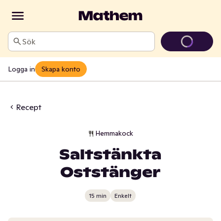
Sök
Logga in
Skapa konto
Recept
Hemmakock
Saltstänkta
Oststänger
15 min
Enkelt