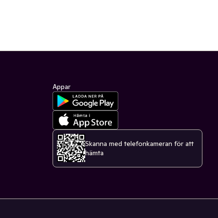
Appar
Skanna med telefonkameran för att
hämta