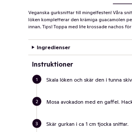
Veganska gurksnittar till mingelfesten! Våra sni
löken kompletterar den krämiga guacamolen per
innan. Tips! Toppa med lite krossade nachos för
Ingredienser
Instruktioner
1
Skala löken och skär den i tunna skiv
2
Mosa avokadon med en gaffel. Hacka
3
Skär gurkan i ca 1 cm tjocka snittar.