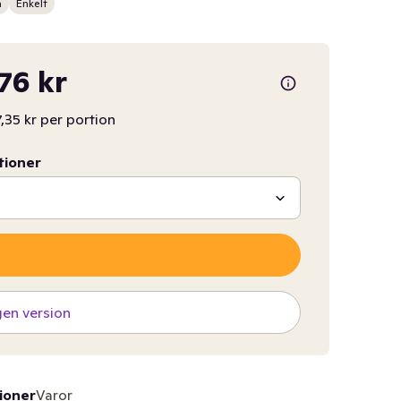
n
Enkelt
,76 kr
7,35 kr per portion
tioner
gen version
ioner
Varor