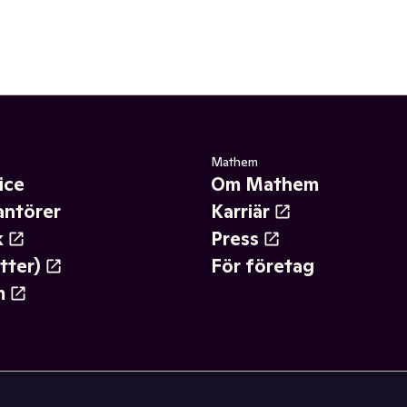
Mathem
ice
Om Mathem
antörer
Karriär
k
Press
tter)
För företag
m