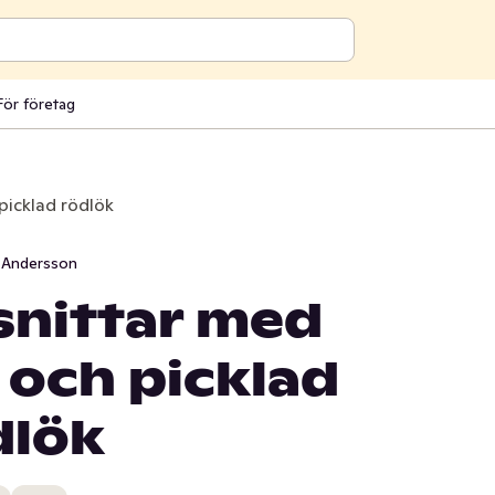
För företag
picklad rödlök
 Andersson
snittar med
och picklad
dlök