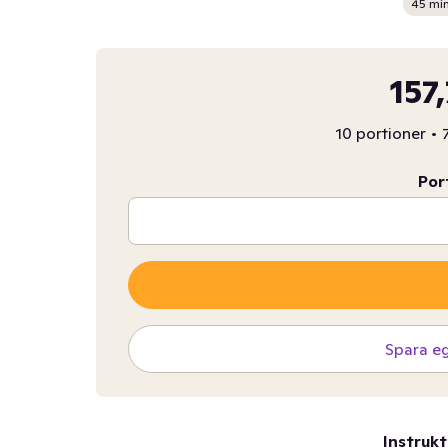
45 mi
157
10 portioner
•
Por
Spara e
Instrukt