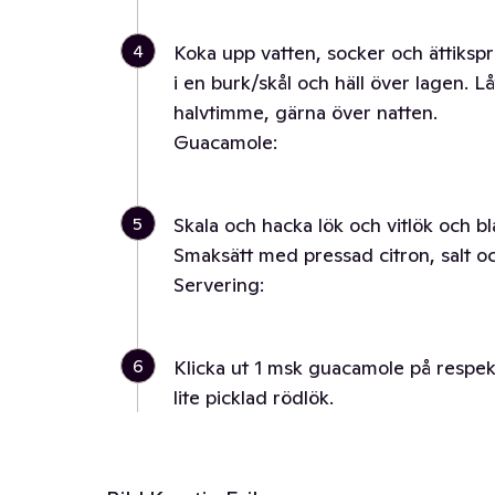
4
Koka upp vatten, socker och ättiksprit,
i en burk/skål och häll över lagen. L
halvtimme, gärna över natten.
Guacamole:
5
Skala och hacka lök och vitlök och b
Smaksätt med pressad citron, salt oc
Servering:
6
Klicka ut 1 msk guacamole på respek
lite picklad rödlök.