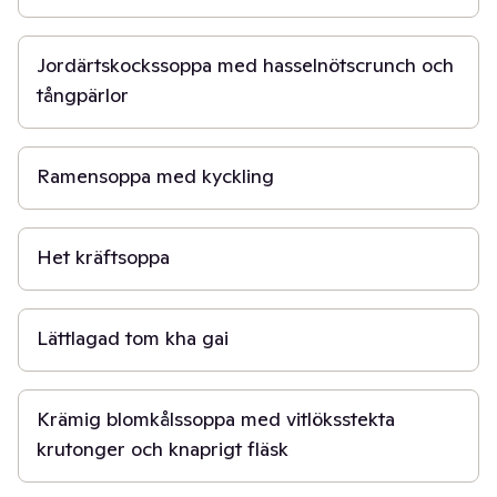
40 min
Jordärtskockssoppa med hasselnötscrunch och
tångpärlor
45 min
Ramensoppa med kyckling
20 min
Het kräftsoppa
30 min
Lättlagad tom kha gai
30 min
Krämig blomkålssoppa med vitlöksstekta
krutonger och knaprigt fläsk
30 min