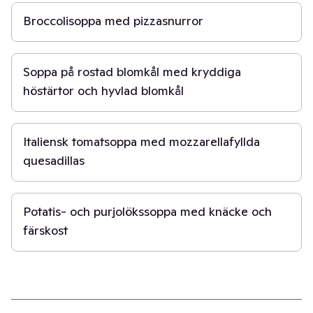
Broccolisoppa med pizzasnurror
50 min
Soppa på rostad blomkål med kryddiga
höstärtor och hyvlad blomkål
30 min
Italiensk tomatsoppa med mozzarellafyllda
quesadillas
30 min
Potatis- och purjolökssoppa med knäcke och
färskost