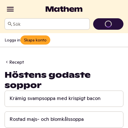
Sök
Logga in
Skapa konto
Recept
Höstens godaste
soppor
20 min
Krämig svampsoppa med krispigt bacon
30 min
Rostad majs- och blomkålssoppa
30 min