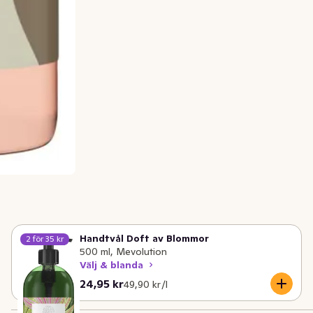
Handtvål Doft av Blommor
2 för 35 kr
500 ml, Mevolution
Välj & blanda
Nuvarande pris är: 24,95 kr
Styckpris: 49,90 kr /l
24,95 kr
49,90 kr /l