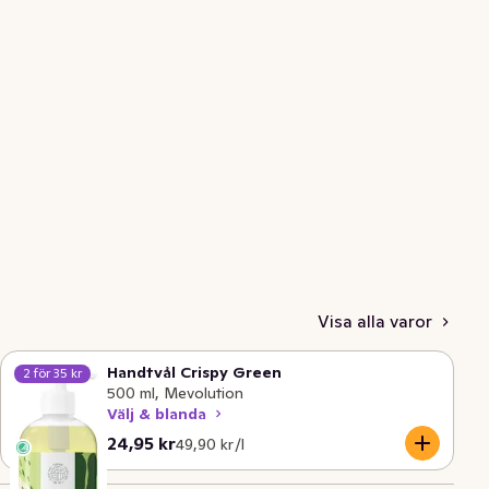
Visa alla varor
Handtvål Crispy Green
2 för 35 kr
500 ml, Mevolution
Välj & blanda
Nuvarande pris är: 24,95 kr
Styckpris: 49,90 kr /l
24,95 kr
49,90 kr /l