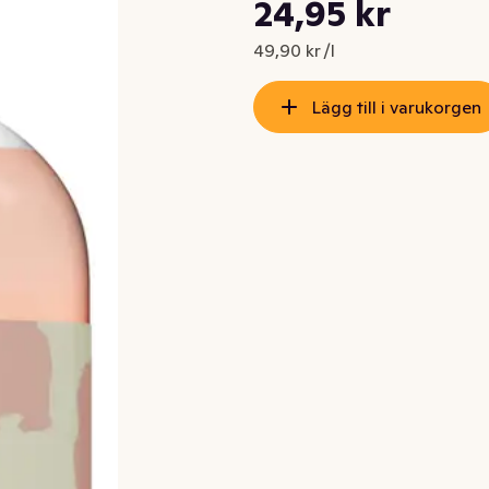
Styckpris: 49,90 kr /l
24,95 kr
Nuvarande pris är: 24,95 kr
49,90 kr /l
Lägg till i varukorgen