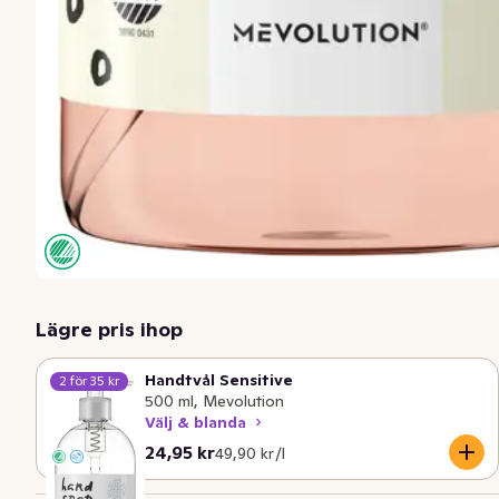
Lägre pris ihop
Handtvål Sensitive
2 för 35 kr
500 ml, Mevolution
Välj & blanda
Nuvarande pris är: 24,95 kr
Styckpris: 49,90 kr /l
24,95 kr
49,90 kr /l