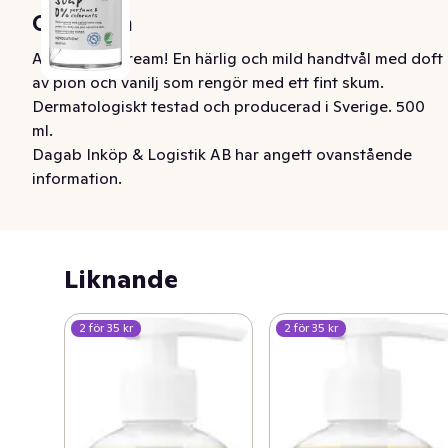
Om varan
A floral daydream! En härlig och mild handtvål med doft 
av pion och vanilj som rengör med ett fint skum. 
Dermatologiskt testad och producerad i Sverige. 500 
ml.
Dagab Inköp & Logistik AB har angett ovanstående
information.
Liknande
2 för 35 kr
2 för 35 kr