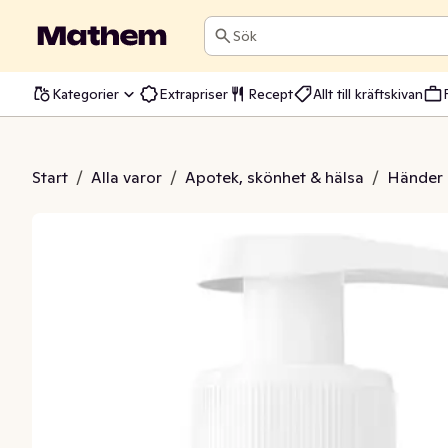
Sök
Kategorier
Extrapriser
Recept
Allt till kräftskivan
 Floral Daydream
Start
/
Alla varor
/
Apotek, skönhet & hälsa
/
Händer 