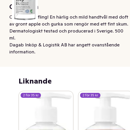
Om varan
Crispy green fling! En härlig och mild handtvål med doft 
av grönt äpple och gurka som rengör med ett fint skum. 
Dermatologiskt testad och producerad i Sverige. 500 
ml.
Dagab Inköp & Logistik AB har angett ovanstående
information.
Liknande
2 för 35 kr
2 för 35 kr