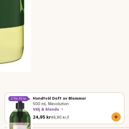
Handtvål Doft av Blommor
2 för 35 kr
500 ml, Mevolution
Välj & blanda
Nuvarande pris är: 24,95 kr
Styckpris: 49,90 kr /l
24,95 kr
49,90 kr /l