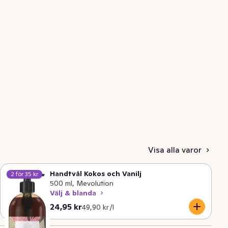
Visa alla varor
Handtvål Kokos och Vanilj
2 för 35 kr
500 ml, Mevolution
Välj & blanda
Nuvarande pris är: 24,95 kr
Styckpris: 49,90 kr /l
24,95 kr
49,90 kr /l