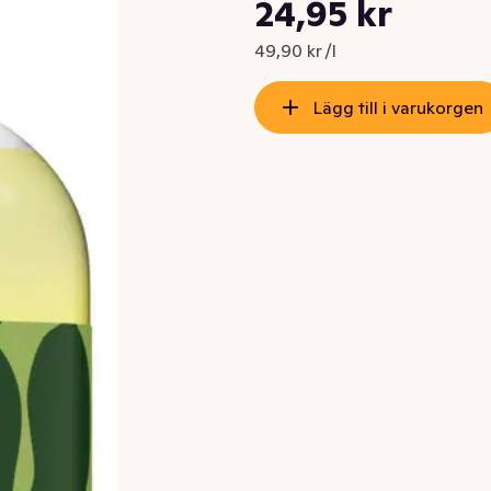
Styckpris: 49,90 kr /l
24,95 kr
Nuvarande pris är: 24,95 kr
49,90 kr /l
Lägg till i varukorgen