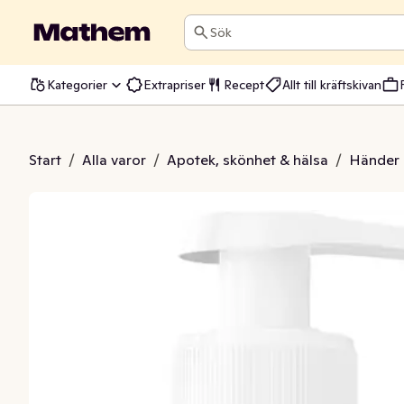
Sök
Kategorier
Extrapriser
Recept
Allt till kräftskivan
ål Crispy Green
Start
/
Alla varor
/
Apotek, skönhet & hälsa
/
Händer 