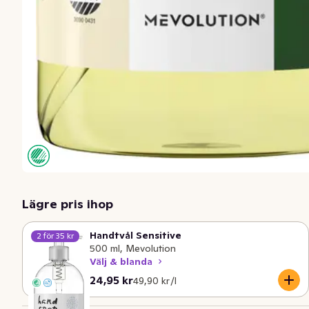
Lägre pris ihop
Handtvål Sensitive
2 för 35 kr
500 ml, Mevolution
Välj & blanda
Nuvarande pris är: 24,95 kr
Styckpris: 49,90 kr /l
24,95 kr
49,90 kr /l