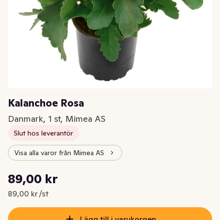
Kalanchoe Rosa
Danmark, 1 st, Mimea AS
Slut hos leverantör
Visa alla varor från Mimea AS
Styckpris: 89,00 kr /st
89,00 kr
Nuvarande pris är: 89,00 kr
89,00 kr /st
Lägg till i varukorgen