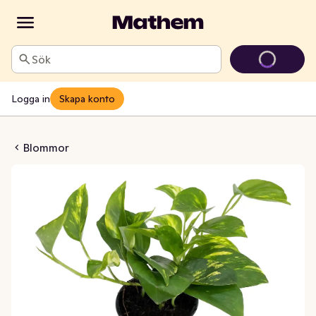
Sök
Logga in
Skapa konto
 12cm epipremnum
Blommor