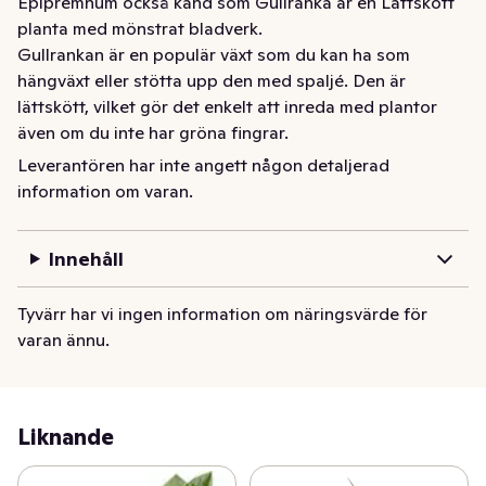
Epipremnum också känd som Gullranka är en Lättskött 
planta med mönstrat bladverk.

Gullrankan är en populär växt som du kan ha som 
hängväxt eller stötta upp den med spaljé. Den är 
lättskött, vilket gör det enkelt att inreda med plantor 
även om du inte har gröna fingrar.

Leverantören har inte angett någon detaljerad
Gödsla var sjätte månad. Plantera om i en större kruka 
information om varan.
om den blir för trång. Inte direkt solljus, tål en något 
skuggig plats. Låt växten torka upp mellan varje 
Innehåll
vattning. Duscha bladen ibland. Blomman är ca 22 cm 
högt inklusive krukan
Tyvärr har vi ingen information om näringsvärde för
varan ännu.
Liknande