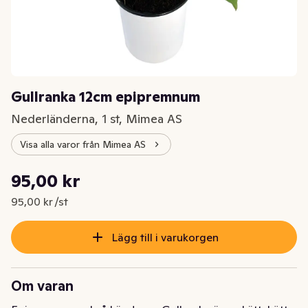
Gullranka 12cm epipremnum
Nederländerna, 1 st, Mimea AS
Visa alla varor från Mimea AS
Styckpris: 95,00 kr /st
95,00 kr
Nuvarande pris är: 95,00 kr
95,00 kr /st
Lägg till i varukorgen
Om varan