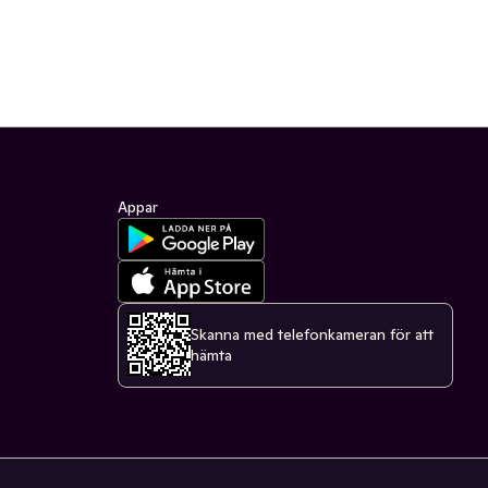
Appar
Skanna med telefonkameran för att
hämta