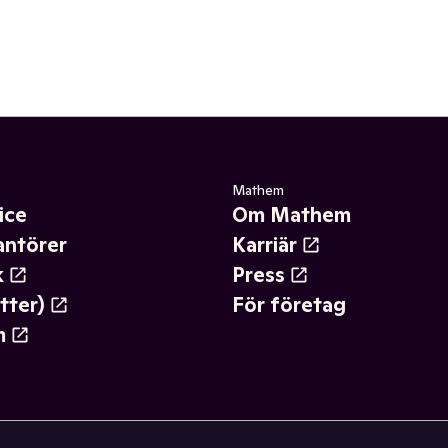
Mathem
ice
Om Mathem
antörer
Karriär
k
Press
tter)
För företag
m