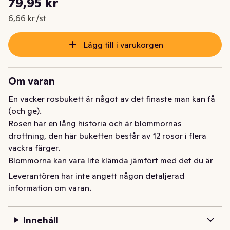
79,95 kr
Nuvarande pris är: 79,95 kr
6,66 kr /st
Lägg till i varukorgen
Om varan
En vacker rosbukett är något av det finaste man kan få 
(och ge). 

Rosen har en lång historia och är blommornas 
drottning, den här buketten består av 12 rosor i flera 
vackra färger.

Blommorna kan vara lite klämda jämfört med det du är 
van vid från butik.

Leverantören har inte angett någon detaljerad
Det är helt normalt! Blommorna kommer direkt från 
information om varan.
producenten och då ser de ut så. 

Innehåll
På bilden visas ett exempel över bukettens 