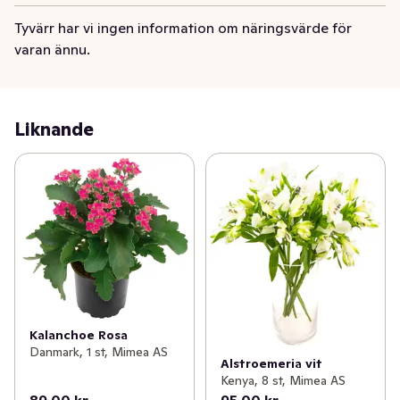
färgsammansättning och val av blommor. Vissa 
Tyvärr har vi ingen information om näringsvärde för
avvikelser kan dock förekomma gällande färger utifrån 
varan ännu.
säsong.
Liknande
Kalanchoe Rosa
Danmark, 1 st, Mimea AS
Alstroemeria vit
Kenya, 8 st, Mimea AS
89,00 kr
95,00 kr