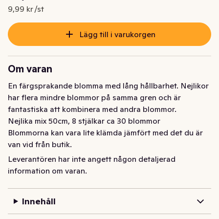
Nuvarande pris är: 79,95 kr
9,99 kr /st
Lägg till i varukorgen
Om varan
En färgsprakande blomma med lång hållbarhet. Nejlikor 
har flera mindre blommor på samma gren och är 
fantastiska att kombinera med andra blommor.

Nejlika mix 50cm, 8 stjälkar ca 30 blommor 

Blommorna kan vara lite klämda jämfört med det du är 
van vid från butik.

Det är helt normalt! Blommorna kommer direkt från 
Leverantören har inte angett någon detaljerad
producenten och då ser de ut så.
information om varan.
En färgsprakande blomma med lång hållbarhet. Nejlikor 
har flera mindre blommor på samma gren och är 
Innehåll
fantastiska att kombinera med andra blommor.

Nejlika mix 50cm, 8 stjälkar ca 30 blommor 
