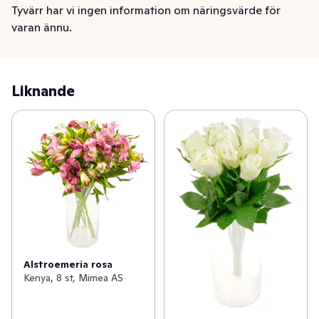
Tyvärr har vi ingen information om näringsvärde för
Blommorna kan vara lite klämda jämfört med det du är 
varan ännu.
van vid från butik.

Det är helt normalt! Blommorna kommer direkt från 
producenten och då ser de ut så.
Liknande
Alstroemeria rosa
Kenya, 8 st, Mimea AS