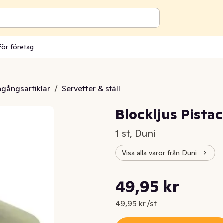
För företag
engångsartiklar
/
Servetter & ställ
Blockljus Pist
1 st, Duni
Visa alla varor från Duni
Styckpris: 49,95 kr /st
49,95 kr
Nuvarande pris är: 49,95 kr
49,95 kr /st