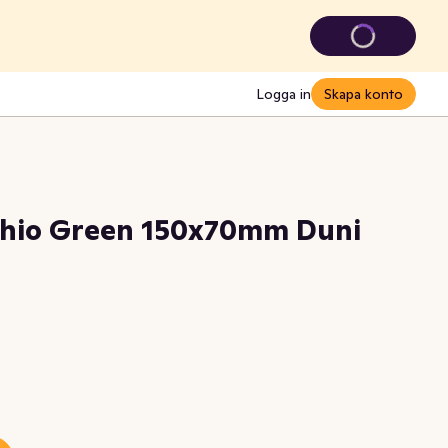
Logga in
Skapa konto
achio Green 150x70mm Duni