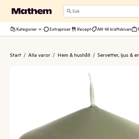
Sök
Kategorier
Extrapriser
Recept
Allt till kräftskivan
chio Green 150x70mm Duni
Start
/
Alla varor
/
Hem & hushåll
/
Servetter, ljus & 