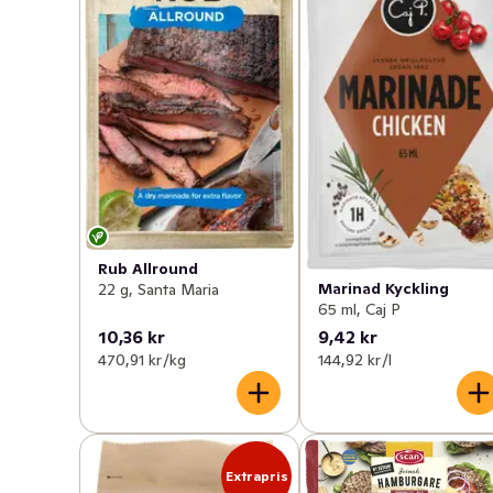
Rub Allround
Marinad Kyckling
22 g, Santa Maria
65 ml, Caj P
10,36 kr
9,42 kr
470,91 kr /kg
144,92 kr /l
Extrapris