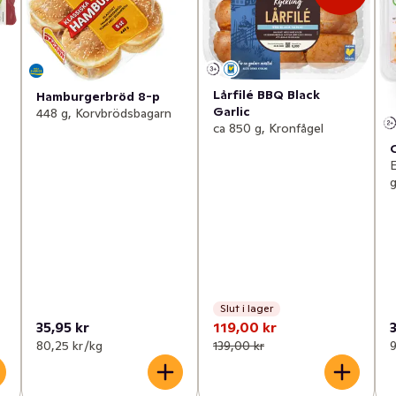
Lårfilé BBQ Black
Hamburgerbröd 8-p
Garlic
448 g, Korvbrödsbagarn
ca 850 g, Kronfågel
E
g
Slut i lager
35,95 kr
119,00 kr
80,25 kr /kg
139,00 kr
9