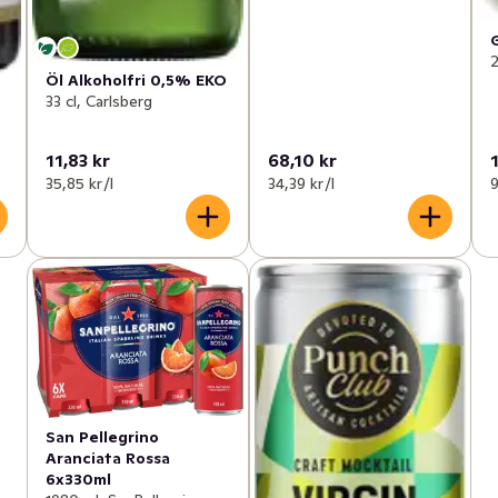
2
Öl Alkoholfri 0,5% EKO
33 cl, Carlsberg
11,83 kr
68,10 kr
35,85 kr /l
34,39 kr /l
9
San Pellegrino
Aranciata Rossa
6x330ml