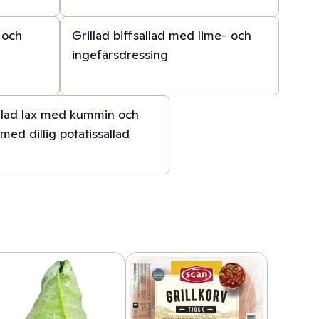
30 min
s och
Grillad biffsallad med lime- och
ingefärsdressing
llad lax med kummin och
 med dillig potatissallad