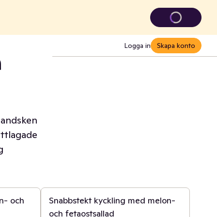
Logga in
Skapa konto
a
lhandsken
ättlagade
g
20 min
on- och
Snabbstekt kyckling med melon-
och fetaostsallad