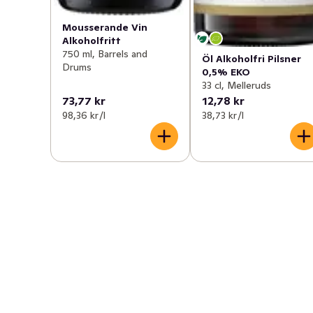
Mousserande Vin
Alkoholfritt
750 ml, Barrels and
Öl Alkoholfri Pilsner
Drums
0,5% EKO
33 cl, Melleruds
73,77 kr
12,78 kr
98,36 kr /l
38,73 kr /l