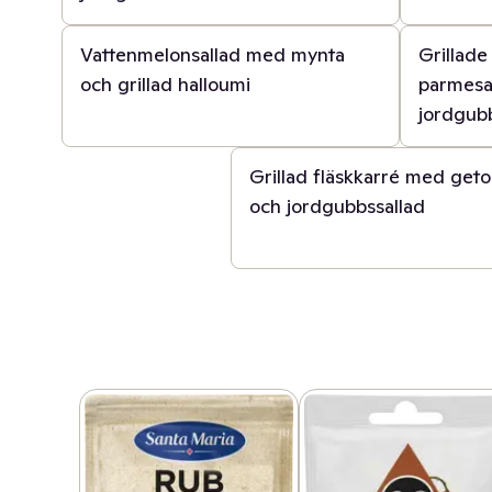
20 min
1 t
Vattenmelonsallad med mynta
Grillade
och grillad halloumi
parmesa
jordgub
30 min
Grillad fläskkarré med geto
och jordgubbssallad