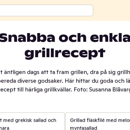
För företag
Snabba och enkl
grillrecept
 grillkvällen
t äntligen dags att ta fram grillen, dra på sig gril
ereda diverse godsaker. Här hittar du goda och l
recept till härliga grillkvällar. Foto: Susanna Blåvar
20 min
tt med grekisk sallad och
Grillad fläskfilé med mel
ara
myntasallad