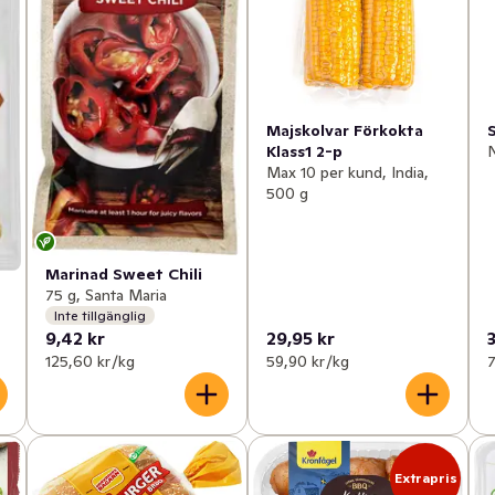
Majskolvar Förkokta
Klass1 2-p
N
Max 10 per kund, India,
500 g
Marinad Sweet Chili
75 g, Santa Maria
Inte tillgänglig
9,42 kr
29,95 kr
125,60 kr /kg
59,90 kr /kg
7
Extrapris