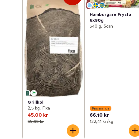
Hamburgare Frysta
6x90g
540 g, Scan
Grillkol
2,5 kg, Fixa
Prismatch
45,00 kr
66,10 kr
59,95 kr
122,41 kr /kg