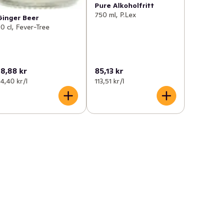
Pure Alkoholfritt
750 ml, P.Lex
Ginger Beer
0 cl, Fever-Tree
18,88 kr
85,13 kr
4,40 kr /l
113,51 kr /l