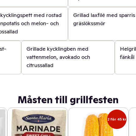
30 min
 kycklingspett med rostad
Grillad laxfilé med sparri
npotatis och melon- och
gräslökssmör
bssallad
20 min
30 min
st-
Grillade kycklingben med
Helgri
vattenmelon, avokado och
fänkål
citrussallad
Måsten till grillfesten
2 för 45 kr