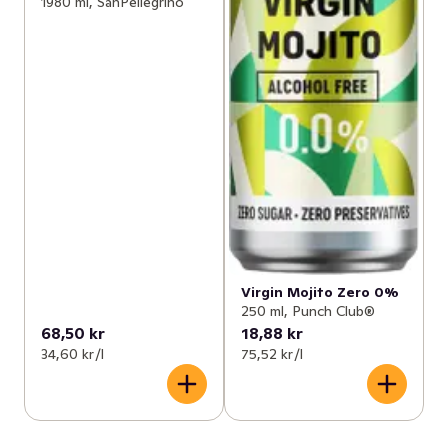
1980 ml, SanPellegrino
Virgin Mojito Zero 0%
250 ml, Punch Club®
68,50 kr
18,88 kr
34,60 kr /l
75,52 kr /l