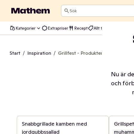
Sök
Kategorier
Extrapriser
Recept
Allt till kräftskivan
Start
/
Inspiration
/
Grillfest - Produkter och recept till
Nu är de
och förb
20 min
20 min
Snabbgrillade kamben med
Grillspe
jordgubbssallad
muhamm