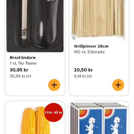
Grillpinnar 28cm
150 st, Eldorado
Braständare
1 st, No Name
30,95 kr
20,50 kr
30,95 kr /st
0,14 kr /st
2 för 45 kr