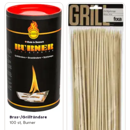
Bras-/Grilltändare
100 st, Burner