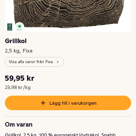
Grillkol
2,5 kg, Fixa
Visa alla varor från Fixa
Styckpris: 23,98 kr /kg
59,95 kr
Nuvarande pris är: 59,95 kr
23,98 kr /kg
Lägg till i varukorgen
Om varan
Grillkol, 2,5 kg. 100 % europeiskt lövträkol. Snabb 