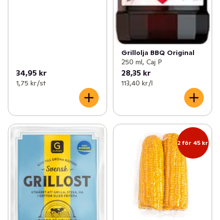
Grillolja BBQ Original
250 ml, Caj P
34,95 kr
28,35 kr
1,75 kr /st
113,40 kr /l
2 för 45 kr