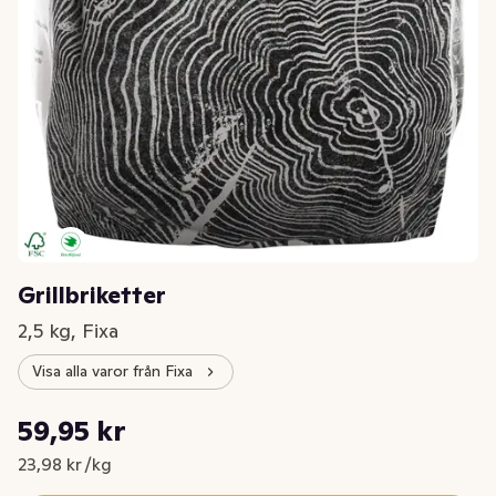
Grillbriketter
2,5 kg, Fixa
Visa alla varor från Fixa
Styckpris: 23,98 kr /kg
59,95 kr
Nuvarande pris är: 59,95 kr
23,98 kr /kg