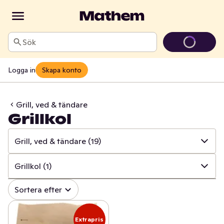
Sök
Logga in
Skapa konto
Grill, ved & tändare
Grillkol
Grill, ved & tändare
(19)
✓
Alla
(1004)
Grillkol
(1)
✓
Hushålls- & toapapper
(34)
✓
Alla
(19)
Sortera efter
✓
Disk & städ
(208)
✓
Tändstickor
(3)
Extrapris