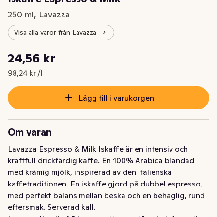
250 ml, Lavazza
Visa alla varor från Lavazza
Styckpris: 98,24 kr /l
24,56 kr
Nuvarande pris är: 24,56 kr
98,24 kr /l
Lägg till i varukorgen
Om varan
Lavazza Espresso & Milk Iskaffe är en intensiv och 
kraftfull drickfärdig kaffe. En 100% Arabica blandad 
med krämig mjölk, inspirerad av den italienska 
kaffetraditionen. En iskaffe gjord på dubbel espresso, 
med perfekt balans mellan beska och en behaglig, rund 
eftersmak. Serverad kall.