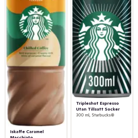
Tripleshot Espresso
Utan Tillsatt Socker
300 ml, Starbucks®
Iskaffe Caramel
Macchiato