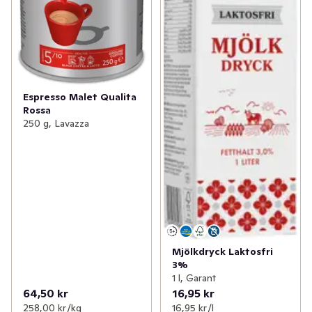
Espresso Malet Qualita
Rossa
250 g, Lavazza
Mjölkdryck Laktosfri
3%
1 l, Garant
64,50 kr
16,95 kr
258,00 kr /kg
16,95 kr /l