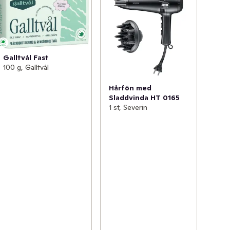
Galltvål Fast
100 g, Galltvål
Hårfön med
Sladdvinda HT 0165
1 st, Severin