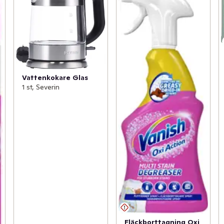
Vattenkokare Glas
1 st, Severin
Fläckborttagning Oxi