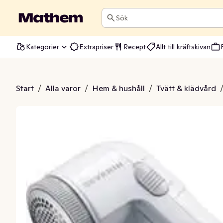
Sök
Kategorier
Extrapriser
Recept
Allt till kräftskivan
ttagare Severin
Start
/
Alla varor
/
Hem & hushåll
/
Tvätt & klädvård