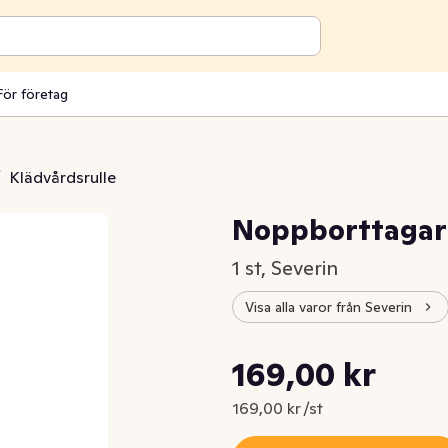
För företag
/
Klädvårdsrulle
Noppborttagar
1 st, Severin
Visa alla varor från Severin
Styckpris: 169,00 kr /st
169,00 kr
Nuvarande pris är: 169,00 kr
169,00 kr /st