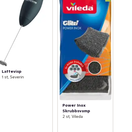
Lattevisp
1 st, Severin
Power Inox
Skrubbsvamp
2 st, Vileda