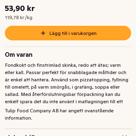
Styckpris: 119,78 kr /kg
53,90 kr
Nuvarande pris är: 53,90 kr
119,78 kr /kg
Lägg till i varukorgen
Om varan
Fondkokt och finstrimlad skinka, redo att ätas; varm 
eller kall. Passar perfekt för snabblagade måltider och 
är enkel att hantera. Använd som pizzatopping, fyllning 
till omelett, på varm smörgås, i gratäng, soppa eller 
sallad. Med återförslutningsbar förpackning kan du 
enkelt spara det du inte använt i matlagningen till ett 
senare tillfälle!
Tulip Food Company AB har angett ovanstående
information.