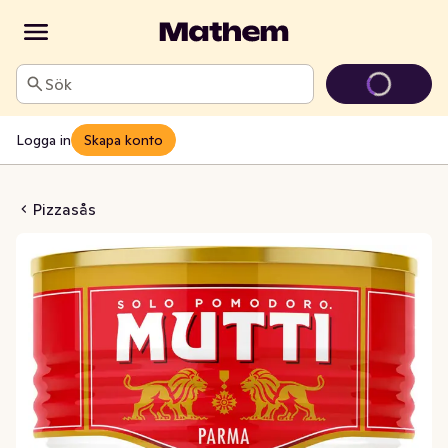
Sök
Logga in
Skapa konto
ås Aromatica
Pizzasås