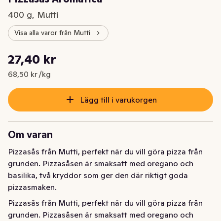
400 g, Mutti
Visa alla varor från Mutti
Styckpris: 68,50 kr /kg
27,40 kr
Nuvarande pris är: 27,40 kr
68,50 kr /kg
Lägg till i varukorgen
Om varan
Pizzasås från Mutti, perfekt när du vill göra pizza från 
grunden. Pizzasåsen är smaksatt med oregano och 
basilika, två kryddor som ger den där riktigt goda 
pizzasmaken.
Pizzasås från Mutti, perfekt när du vill göra pizza från 
grunden. Pizzasåsen är smaksatt med oregano och 