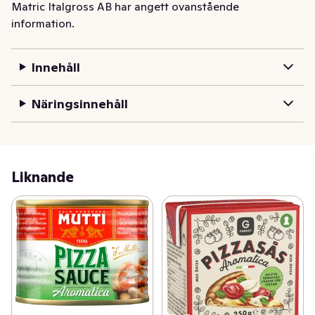
Matric Italgross AB har angett ovanstående
basilika, två kryddor som ger den där riktigt goda 
information.
pizzasmaken.
Innehåll
Näringsinnehåll
Liknande