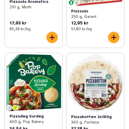
Pizzasås Aromatica
210 g, Mutti
Pizzasås
250 g, Garant
17,93 kr
12,95 kr
85,38 kr /kg
51,80 kr /kg
Pizzadeg Surdeg
Pizzabotten 2x180g
400 g, Pop Bakery
360 g, Fontana
34,54 kr
37,38 kr