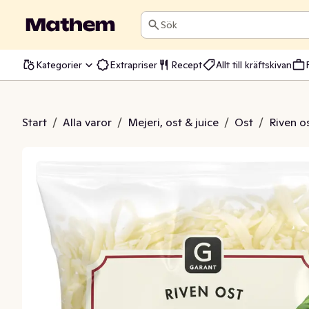
Sök
Kategorier
Extrapriser
Recept
Allt till kräftskivan
 Ost Pizza 25%
Start
/
Alla varor
/
Mejeri, ost & juice
/
Ost
/
Riven o