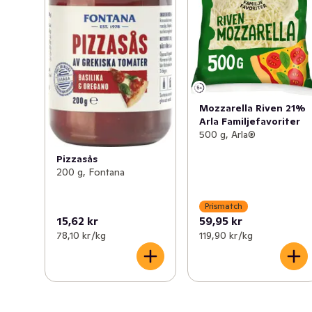
Mozzarella Riven 21%
Arla Familjefavoriter
500 g, Arla®
Pizzasås
200 g, Fontana
Prismatch
15,62 kr
59,95 kr
78,10 kr /kg
119,90 kr /kg