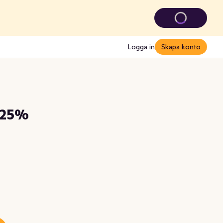
Logga in
Skapa konto
a 25%