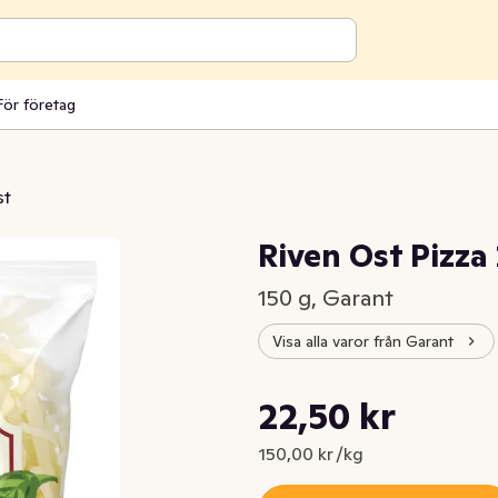
För företag
st
Riven Ost Pizz
150 g, Garant
Visa alla varor från Garant
Styckpris: 150,00 kr /kg
22,50 kr
Nuvarande pris är: 22,50 kr
150,00 kr /kg