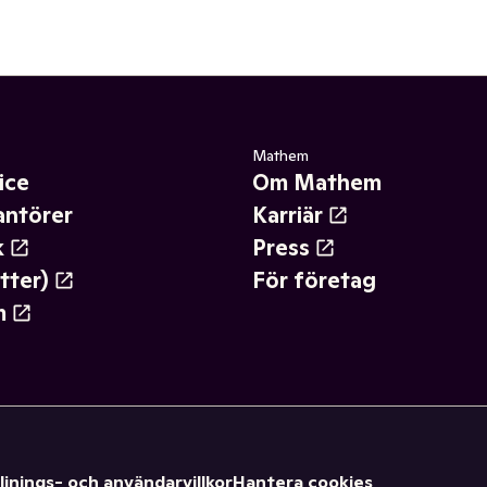
Mathem
ice
Om Mathem
antörer
Karriär
k
Press
tter)
För företag
m
ljnings- och användarvillkor
Hantera cookies