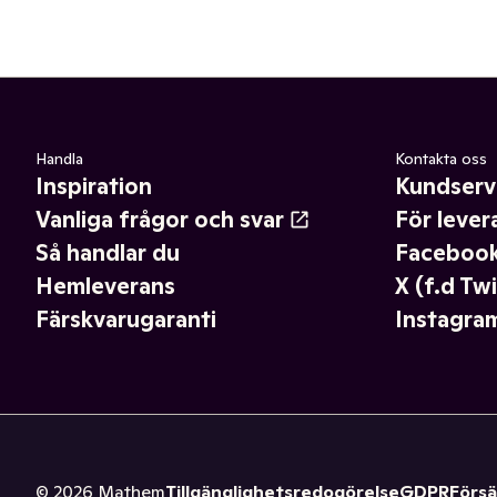
Handla
Kontakta oss
Inspiration
Kundserv
Vanliga frågor och svar
För lever
Så handlar du
Faceboo
Hemleverans
X (f.d Twi
Färskvarugaranti
Instagra
©
2026
Mathem
Tillgänglighetsredogörelse
GDPR
Försä