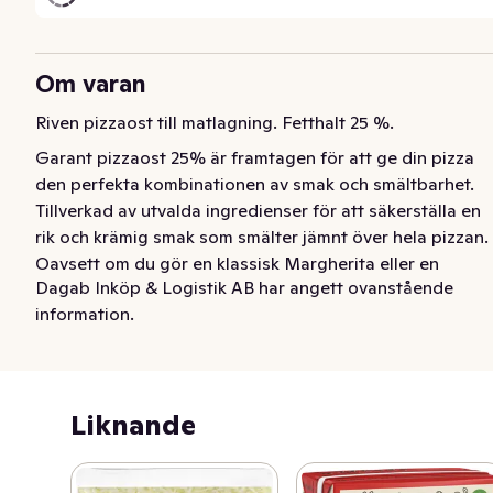
Om varan
Riven pizzaost till matlagning. Fetthalt 25 %.
Garant pizzaost 25% är framtagen för att ge din pizza 
den perfekta kombinationen av smak och smältbarhet. 
Tillverkad av utvalda ingredienser för att säkerställa en 
rik och krämig smak som smälter jämnt över hela pizzan. 
Oavsett om du gör en klassisk Margherita eller en 
Dagab Inköp & Logistik AB har angett ovanstående
kreativ specialpizza, kommer vår riven pizzaost att höja 
information.
din pizzaupplevelse.
Liknande