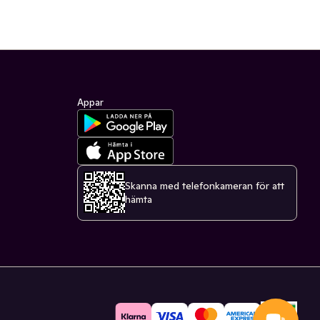
Appar
Skanna med telefonkameran för att
hämta