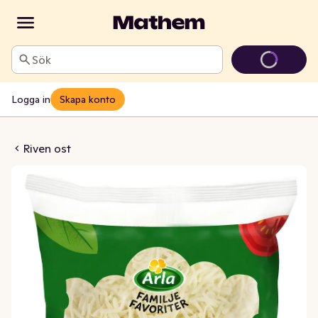
Sök
Logga in
Skapa konto
21% Arla Familjefavoriter
Riven ost