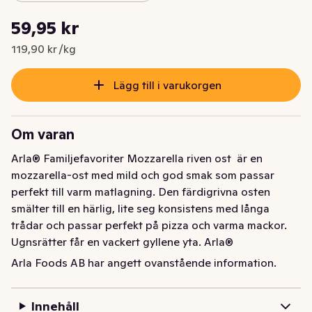
Styckpris: 119,90 kr /kg
59,95 kr
Nuvarande pris är: 59,95 kr
119,90 kr /kg
Lägg till i varukorgen
Om varan
Arla® Familjefavoriter Mozzarella riven ost  är en 
mozzarella-ost med mild och god smak som passar 
perfekt till varm matlagning. Den färdigrivna osten 
smälter till en härlig, lite seg konsistens med långa 
trådar och passar perfekt på pizza och varma mackor. 
Ugnsrätter får en vackert gyllene yta. Arla® 
Familjefavoriter Mozzarella riven ost har lagrats en tid 
Arla Foods AB har angett ovanstående information.
och innehåller därför mindre vatten än en färsk 
mozzarella.
Innehåll