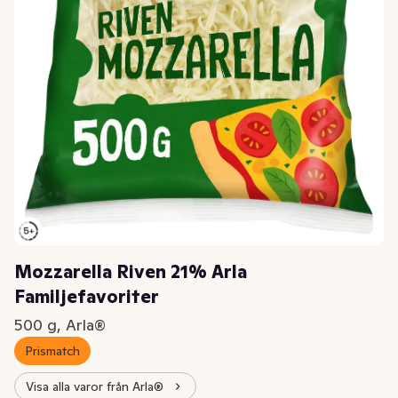
Mozzarella Riven 21% Arla
Familjefavoriter
500 g, Arla®
Prismatch
Visa alla varor från Arla®