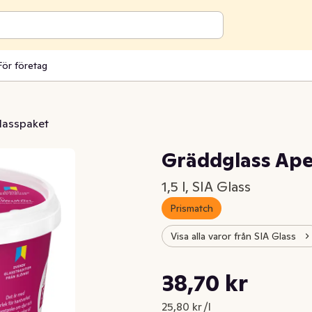
För företag
lasspaket
Gräddglass Ape
1,5 l, SIA Glass
Prismatch
Visa alla varor från SIA Glass
Styckpris: 25,80 kr /l
38,70 kr
Nuvarande pris är: 38,70 kr
25,80 kr /l