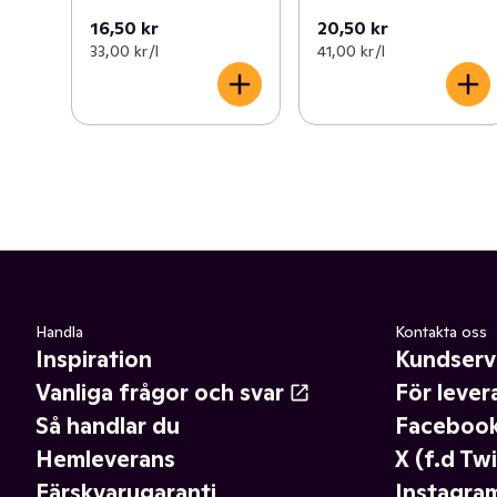
16,50 kr
20,50 kr
33,00 kr /l
41,00 kr /l
Handla
Kontakta oss
Inspiration
Kundserv
Vanliga frågor och svar
För lever
Så handlar du
Faceboo
Hemleverans
X (f.d Twi
Färskvarugaranti
Instagra