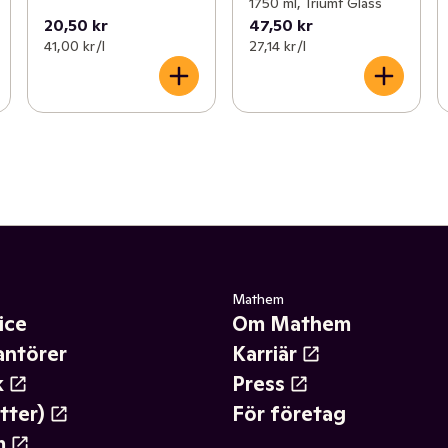
1750 ml, Triumf Glass
20,50 kr
47,50 kr
41,00 kr /l
27,14 kr /l
Mathem
ice
Om Mathem
antörer
Karriär
k
Press
tter)
För företag
m