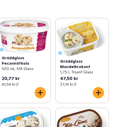
Gräddglass
Gräddglass
Pecannötkola
Mandelkrokant
500 ml, SIA Glass
1,75 l, Triumf Glass
20,77 kr
47,50 kr
41,54 kr /l
27,14 kr /l