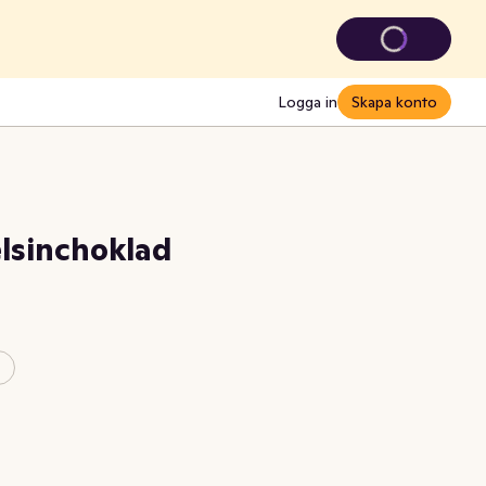
Logga in
Skapa konto
lsinchoklad