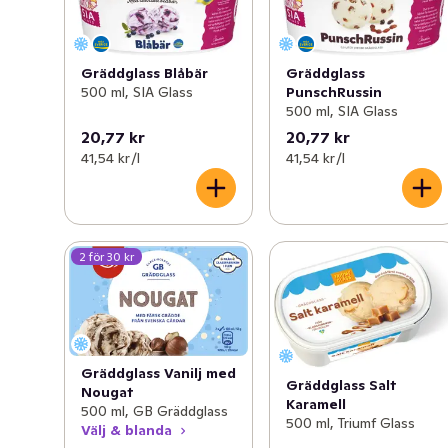
Gräddglass Blåbär
Gräddglass
500 ml, SIA Glass
PunschRussin
500 ml, SIA Glass
20,77 kr
20,77 kr
41,54 kr /l
41,54 kr /l
2 för 30 kr
Gräddglass Vanilj med
Gräddglass Salt
Nougat
Karamell
500 ml, GB Gräddglass
500 ml, Triumf Glass
Välj & blanda