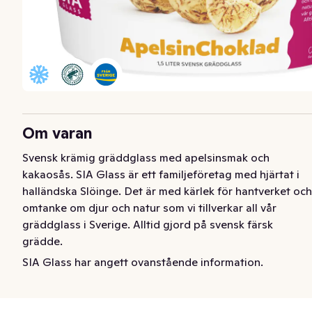
Om varan
Svensk krämig gräddglass med apelsinsmak och 
kakaosås. SIA Glass är ett familjeföretag med hjärtat i 
halländska Slöinge. Det är med kärlek för hantverket och 
omtanke om djur och natur som vi tillverkar all vår 
gräddglass i Sverige. Alltid gjord på svensk färsk 
grädde.
SIA Glass har angett ovanstående information.
Len apelsinchokladglass gjord på svensk färsk grädde 
med virvlar av fyllig chokladsås. Alltid tillverkad i 
Slöinge, Halland.
