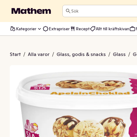
Sök
Kategorier
Extrapriser
Recept
Allt till kräftskivan
ss Apelsinchoklad
Start
/
Alla varor
/
Glass, godis & snacks
/
Glass
/
G