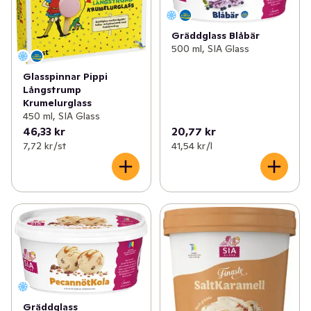
Gräddglass Blåbär
500 ml, SIA Glass
Glasspinnar Pippi
Långstrump
Krumelurglass
450 ml, SIA Glass
46,33 kr
20,77 kr
7,72 kr /st
41,54 kr /l
Gräddglass