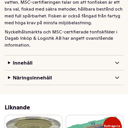
vatten. MSC-certifieringen talar om att tonfisken är ett 
bra val, fiskad med säkra metoder, hållbara bestånd och 
med full spårbarhet. Fisken är också fångad från fartyg 
med höga krav på minsta miljöbelastning.
Nyckelhålsmärkta och MSC-certifierade tonfiskfiléer i 
Dagab Inköp & Logistik AB har angett ovanstående
vatten. MSC-certifieringen talar om att tonfisken är ett 
information.
bra val, fiskad med säkra metoder, hållbara bestånd och 
med full spårbarhet. Fisken är också fångad från fartyg 
med höga krav på minsta miljöbelastning.
Innehåll
Näringsinnehåll
Liknande
Extrapris