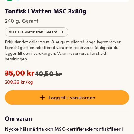
Tonfisk i Vatten MSC 3x80g
240 g, Garant
Visa alla varor från Garant
Extrapris
Erbjudandet gäller t.o.m. 8. augusti eller så länge lagret räcker.
Kom ihåg att en rabatterad vara inte reserveras åt dig när du
lägger till den i varukorgen. Varan reserveras först vid
betalningen.
Styckpris: 208,33 kr /kg
35,00 kr
40,50 kr
Ursprungspriset var: 40,50 kr
Nuvarande pris är: 35,00 kr
208,33 kr /kg
Lägg till i varukorgen
Om varan
Nyckelhålsmärkta och MSC-certifierade tonfiskfiléer i 