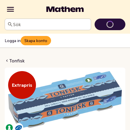
Sök
Logga in
Skapa konto
 Vatten MSC 3x80g
Tonfisk
Extrapris