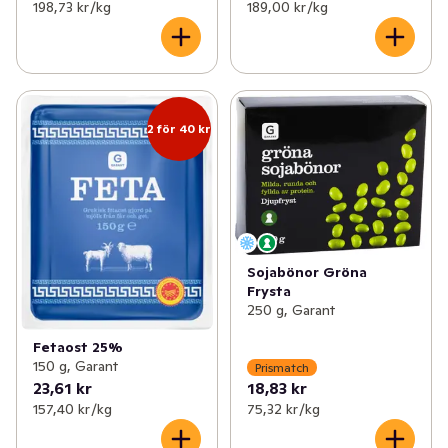
198,73 kr /kg
189,00 kr /kg
2 för 40 kr
Sojabönor Gröna
Frysta
250 g, Garant
Fetaost 25%
150 g, Garant
Prismatch
23,61 kr
18,83 kr
157,40 kr /kg
75,32 kr /kg