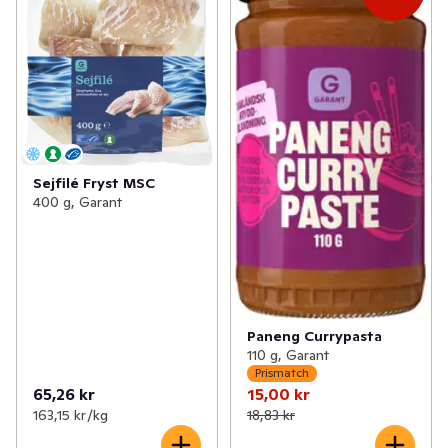
Sejfilé Fryst MSC
400 g, Garant
Paneng Currypasta
110 g, Garant
Prismatch
65,26 kr
15,00 kr
163,15 kr /kg
18,83 kr