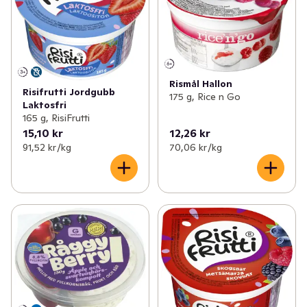
Rismål Hallon
Risifrutti Jordgubb
175 g, Rice n Go
Laktosfri
165 g, RisiFrutti
15,10 kr
12,26 kr
91,52 kr /kg
70,06 kr /kg