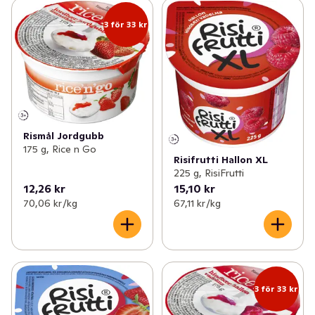
3 för 33 kr
Rismål Jordgubb
175 g, Rice n Go
Risifrutti Hallon XL
225 g, RisiFrutti
12,26 kr
15,10 kr
70,06 kr /kg
67,11 kr /kg
3 för 33 kr