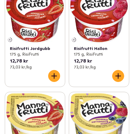
✓
Matlagningsmejeri
(112)
✓
Proteindryck
(45)
✓
Filmjölk & Yoghurt
(249)
✓
Proteinpudding
(17)
✓
Smör & margarin
(69)
✓
Vaniljsås
(10)
✓
Juice & fruktdryck
(193)
✓
Kylda desserter
(8)
Risifrutti Jordgubb
Risifrutti Hallon
175 g, RisiFrutti
175 g, RisiFrutti
✓
Ägg & jäst
(22)
12,78 kr
12,78 kr
73,03 kr /kg
73,03 kr /kg
✓
Växtbaserat
(93)
✓
Cottage cheese, kvarg & skyr
(81)
✓
Mellanmål & desserter
(98)