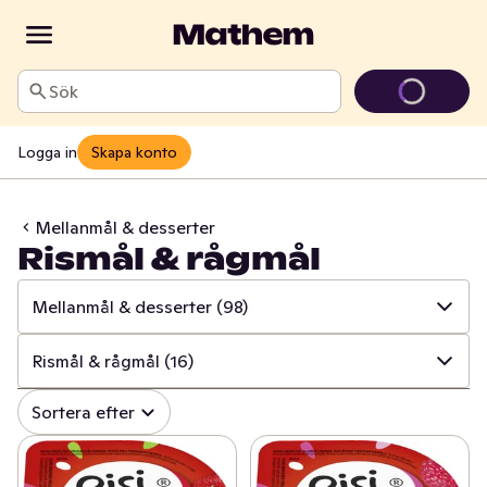
Sök
Logga in
Skapa konto
Mellanmål & desserter
Rismål & rågmål
Mellanmål & desserter
(98)
✓
Alla
(1364)
Rismål & rågmål
(16)
✓
Ost
(415)
✓
Alla
(98)
Sortera efter
✓
Mjölk
(100)
✓
Rismål & rågmål
(16)