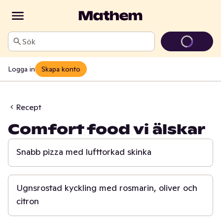
Sök
Logga in
Skapa konto
Recept
Comfort food vi älskar
15 min
Snabb pizza med lufttorkad skinka
1 t 30 min
Ugnsrostad kyckling med rosmarin, oliver och
citron
30 min