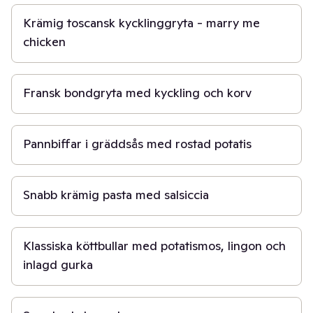
Krämig toscansk kycklinggryta - marry me
chicken
45 min
Fransk bondgryta med kyckling och korv
45 min
Pannbiffar i gräddsås med rostad potatis
15 min
Snabb krämig pasta med salsiccia
45 min
Klassiska köttbullar med potatismos, lingon och
inlagd gurka
20 min