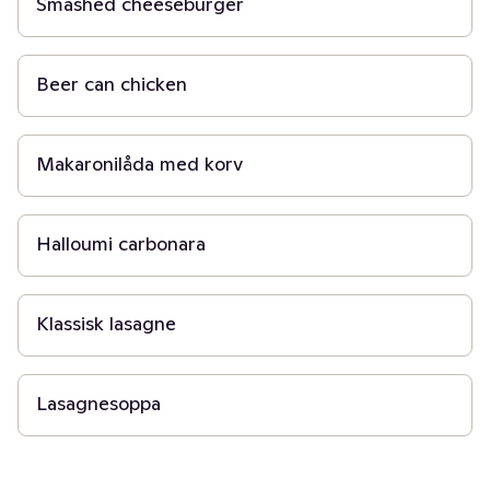
Smashed cheeseburger
1 t 30 min
Beer can chicken
40 min
Makaronilåda med korv
15 min
Halloumi carbonara
45 min
Klassisk lasagne
30 min
Lasagnesoppa