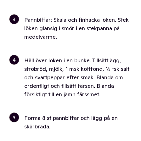
3
Pannbiffar: Skala och finhacka löken. Stek
löken glansig i smör i en stekpanna på
medelvärme.
4
Häll över löken i en bunke. Tillsätt ägg,
ströbröd, mjölk, 1 msk köttfond, ½ tsk salt
och svartpeppar efter smak. Blanda om
ordentligt och tillsätt färsen. Blanda
försiktigt till en jämn färssmet.
5
Forma 8 st pannbiffar och lägg på en
skärbräda.