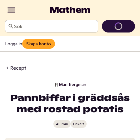
Sök
Logga in
Skapa konto
Recept
Mari Bergman
Pannbiffar i gräddsås
med rostad potatis
45 min
Enkelt