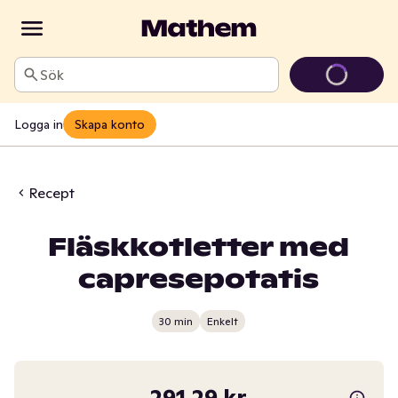
Sök
Logga in
Skapa konto
Recept
Fläskkotletter med
capresepotatis
30 min
Enkelt
291,29 kr