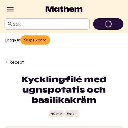
Sök
Logga in
Skapa konto
Recept
Kycklingfilé med
ugnspotatis och
basilikakräm
40 min
Enkelt