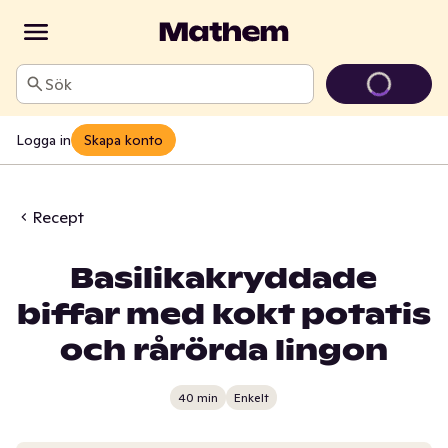
Sök
Logga in
Skapa konto
Recept
Basilikakryddade
biffar med kokt potatis
och rårörda lingon
40 min
Enkelt