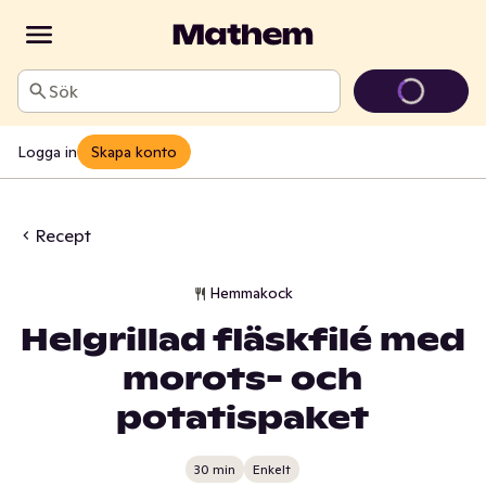
Sök
Logga in
Skapa konto
Recept
Hemmakock
Helgrillad fläskfilé med
morots- och
potatispaket
30 min
Enkelt