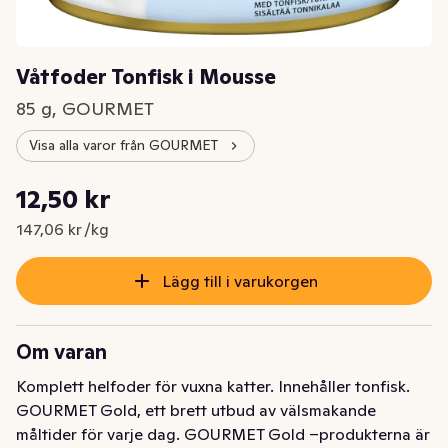
Våtfoder Tonfisk i Mousse
85 g, GOURMET
Visa alla varor från GOURMET
Styckpris: 147,06 kr /kg
12,50 kr
Nuvarande pris är: 12,50 kr
147,06 kr /kg
Lägg till i varukorgen
Om varan
Komplett helfoder för vuxna katter. Innehåller tonfisk. 
GOURMET Gold, ett brett utbud av välsmakande 
måltider för varje dag. GOURMET Gold –produkterna är 