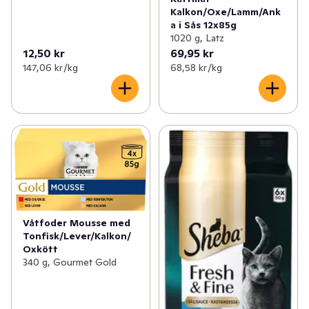
Kalkon/Oxe/Lamm/Ank
a i Sås 12x85g
1020 g, Latz
12,50 kr
69,95 kr
147,06 kr /kg
68,58 kr /kg
Våtfoder Mousse med
Tonfisk/Lever/Kalkon/
Oxkött
340 g, Gourmet Gold