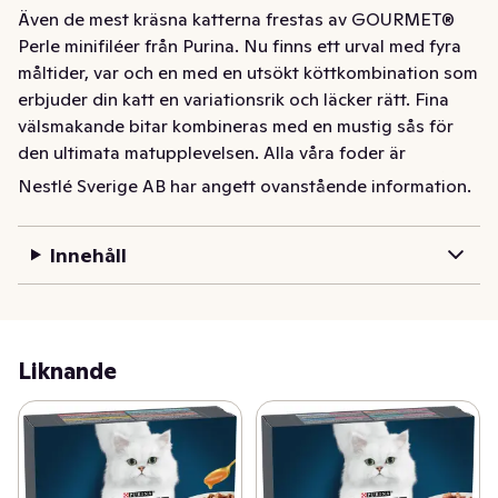
Även de mest kräsna katterna frestas av GOURMET® 
Perle minifiléer från Purina. Nu finns ett urval med fyra 
måltider, var och en med en utsökt köttkombination som 
erbjuder din katt en variationsrik och läcker rätt. Fina 
välsmakande bitar kombineras med en mustig sås för 
den ultimata matupplevelsen. Alla våra foder är 
kompletta och balanserade och säkrar att din katt får 
Nestlé Sverige AB har angett ovanstående information.
allt den behöver för ett friskt liv. Sortimentet omfattar 
välsmakande kombinationer av kyckling och ox, kalkon 
Innehåll
och lamm, anka och kalv samt kanin och vilt som alla är 
lika frestande. Varje måltid packas i en försluten 
portionspåse på 85 g för fräschör, vilket garanterar 
utsökt smak ? varje gång. Det blir dubbelt så svårt att 
motstå för din katt!
Liknande