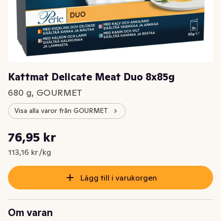
Kattmat Delicate Meat Duo 8x85g
680 g, GOURMET
Visa alla varor från GOURMET
Styckpris: 113,16 kr /kg
76,95 kr
Nuvarande pris är: 76,95 kr
113,16 kr /kg
Lägg till i varukorgen
Om varan