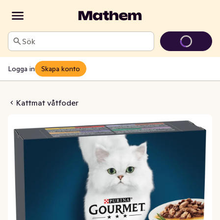
Sök
Logga in
Skapa konto
cate Meat Duo 8x85g
Kattmat våtfoder