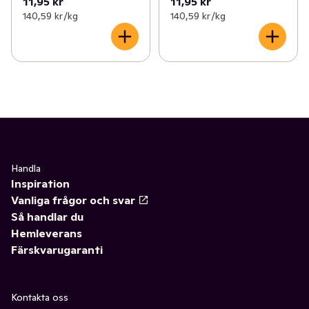
11,95 kr
11,95 kr
140,59 kr /kg
140,59 kr /kg
Handla
Inspiration
Vanliga frågor och svar
Så handlar du
Hemleverans
Färskvarugaranti
Kontakta oss