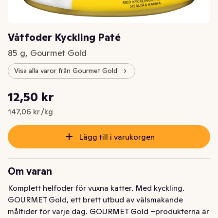
Våtfoder Kyckling Paté
85 g, Gourmet Gold
Visa alla varor från Gourmet Gold
Styckpris: 147,06 kr /kg
12,50 kr
Nuvarande pris är: 12,50 kr
147,06 kr /kg
Lägg till i varukorgen
Om varan
Komplett helfoder för vuxna katter. Med kyckling. 
GOURMET Gold, ett brett utbud av välsmakande 
måltider för varje dag. GOURMET Gold –produkterna är 