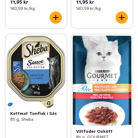
11,95 kr
11,95 kr
140,59 kr /kg
140,59 kr /kg
Kattmat Tonfisk i Sås
85 g, Sheba
Våtfoder Oxkött
85 g, GOURMET