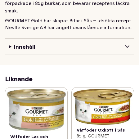
förpackade i 85g burkar, som bevarar receptens läckra 
smak.
GOURMET Gold har skapat Bitar i Sås – utsökta recept 
Nestlé Sverige AB har angett ovanstående information.
som skämmer bort din katts sofistikerade smaklökar 
med en annorlunda smakupplevelse varje dag. Möra 
bitar av ox, kyckling, lax och andra utsökta smaker, 
Innehåll
långsamt tillagade till perfektion. Serverade i en 
aptitretande sås för att erbjuda din katt en fantastisk 
fyllig smak!.

Fresta din katt med GOURMET™ Gold Bitar i Sås – en 
Liknande
mjuk, sammetslen njutning!
Våtfoder Oxkött i Sås
85 g, GOURMET
Våtfoder Lax och