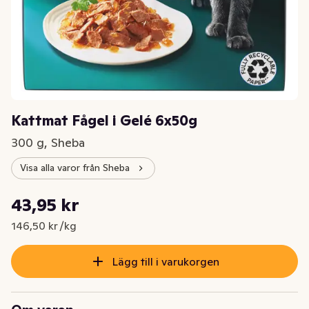
Kattmat Fågel i Gelé 6x50g
300 g, Sheba
Visa alla varor från Sheba
Styckpris: 146,50 kr /kg
43,95 kr
Nuvarande pris är: 43,95 kr
146,50 kr /kg
Lägg till i varukorgen