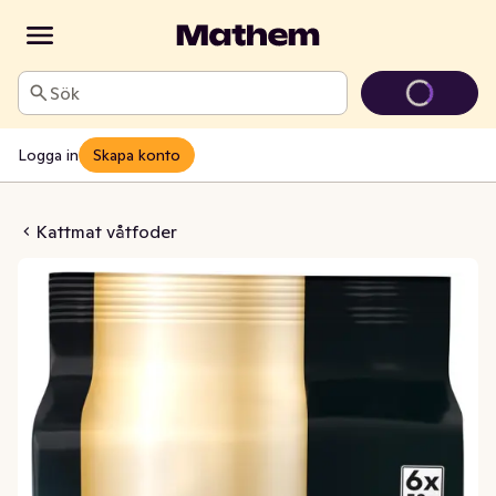
Sök
Logga in
Skapa konto
ågel i Gelé 6x50g
Kattmat våtfoder