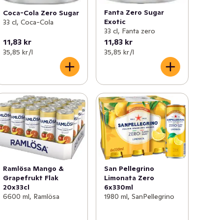
Fanta Zero Sugar
Coca-Cola Zero Sugar
Exotic
33 cl, Coca-Cola
33 cl, Fanta zero
11,83 kr
11,83 kr
35,85 kr /l
35,85 kr /l
Ramlösa Mango &
San Pellegrino
Grapefrukt Flak
Limonata Zero
20x33cl
6x330ml
6600 ml, Ramlösa
1980 ml, SanPellegrino