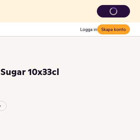
Logga in
Skapa konto
 Sugar 10x33cl