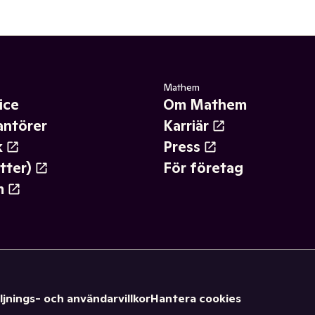
Mathem
ice
Om Mathem
antörer
Karriär
k
Press
tter)
För företag
m
ljnings- och användarvillkor
Hantera cookies