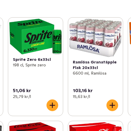
Sprite Zero 6x33cl
Ramlösa Granatäpple
198 cl, Sprite zero
Flak 20x33cl
6600 ml, Ramlösa
51,06 kr
103,16 kr
25,79 kr /l
15,63 kr /l