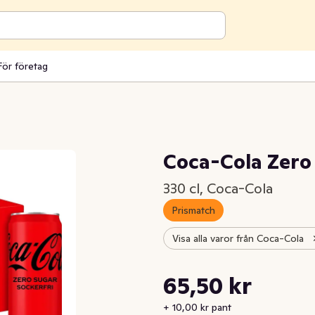
För företag
Coca-Cola Zero
330 cl, Coca-Cola
Prismatch
Visa alla varor från Coca-Cola
Styckpris: 19,85 kr /l
65,50 kr
Nuvarande pris är: 65,50 kr
+ 10,00 kr pant