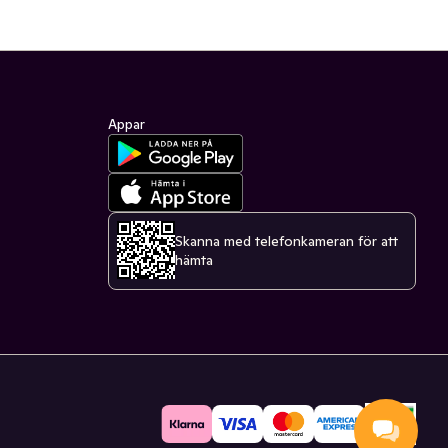
Appar
Skanna med telefonkameran för att
hämta