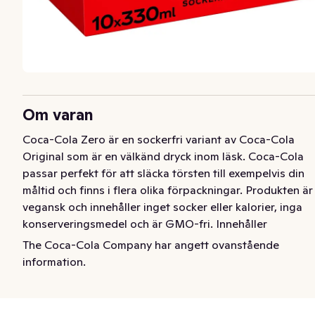
Om varan
Coca-Cola Zero är en sockerfri variant av Coca-Cola 
Original som är en välkänd dryck inom läsk. Coca-Cola 
passar perfekt för att släcka törsten till exempelvis din 
måltid och finns i flera olika förpackningar. Produkten är 
vegansk och innehåller inget socker eller kalorier, inga 
konserveringsmedel och är GMO-fri. Innehåller 
sötningsmedel. Alla våra flaskor är gjorda av 100% 
The Coca-Cola Company har angett ovanstående
återvunnen plast (exkl etikett och kork). Och du, kom 
information.
ihåg att panta flaskan när du har druckit klart. Produkten 
är producerad i Jordbro utanför Stockholm och serveras 
väl kyld för maximal njutning.