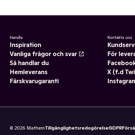
Handla
Kontakta oss
Inspiration
Kundserv
Vanliga frågor och svar
För lever
Så handlar du
Faceboo
Hemleverans
X (f.d Twi
Färskvarugaranti
Instagra
©
2026
Mathem
Tillgänglighetsredogörelse
GDPR
Försä