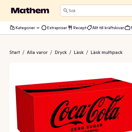
Sök
Kategorier
Extrapriser
Recept
Allt till kräftskivan
Zero Sugar 10x33cl
Start
/
Alla varor
/
Dryck
/
Läsk
/
Läsk multipack