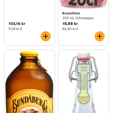
Russchian
200 ml, Schweppes
103,16 kr
18,88 kr
17,19 kr /l
94,40 kr /l