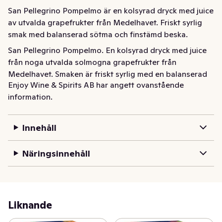
San Pellegrino Pompelmo är en kolsyrad dryck med juice 
av utvalda grapefrukter från Medelhavet. Friskt syrlig 
smak med balanserad sötma och finstämd beska.
San Pellegrino Pompelmo. En kolsyrad dryck med juice 
från noga utvalda solmogna grapefrukter från 
Medelhavet. Smaken är friskt syrlig med en balanserad 
Enjoy Wine & Spirits AB har angett ovanstående
sötma och finstämd beska i eftersmaken. Smakerna 
information.
förstärks av de små bubblorna från kolsyran. Serveras 
väl kyld. Drick den som den är eller tillsammans med en 
tunn skiva grapefrukt.
Innehåll
Näringsinnehåll
Liknande