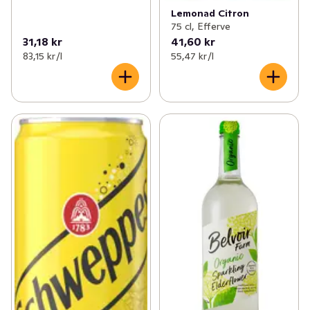
Lemonad Citron
75 cl, Efferve
31,18 kr
41,60 kr
83,15 kr /l
55,47 kr /l