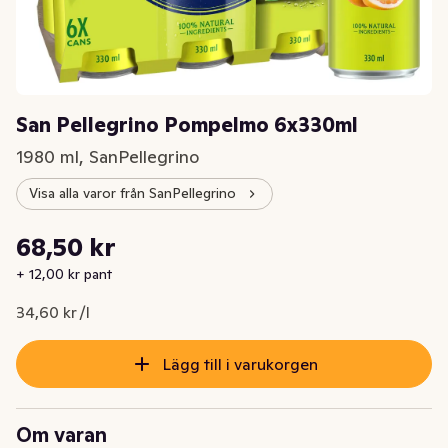
San Pellegrino Pompelmo 6x330ml
1980 ml, SanPellegrino
Visa alla varor från SanPellegrino
Styckpris: 34,60 kr /l
68,50 kr
Nuvarande pris är: 68,50 kr
+ 12,00 kr pant
34,60 kr /l
Lägg till i varukorgen
Om varan