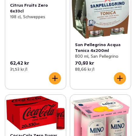
Citrus Fruits Zero
6x33cl
198 cl, Schweppes
San Pellegrino Acqua
Tonica 4x200ml
800 ml, San Pellegrino
62,42 kr
70,93 kr
31,53 kr /l
88,66 kr /l
Coca-Cola Zero Sugar