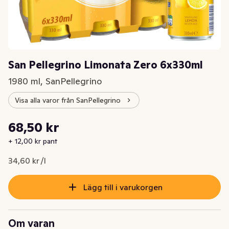
San Pellegrino Limonata Zero 6x330ml
1980 ml, SanPellegrino
Visa alla varor från SanPellegrino
Styckpris: 34,60 kr /l
68,50 kr
Nuvarande pris är: 68,50 kr
+ 12,00 kr pant
34,60 kr /l
Lägg till i varukorgen
Om varan