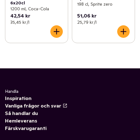
6x20cl
198 cl, Sprite zero
1200 ml, Coca-Cola
42,54 kr
51,06 kr
35,45 kr /l
25,79 kr /l
Handla
Inspiration
Vanliga frågor och svar
Så handlar du
Hemleverans
Färskvarugaranti