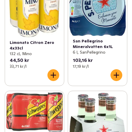
San Pellegrino
Limonata Citron Zero
Mineralvatten 6x1L
4x33cl
6 l, SanPellegrino
132 cl, Mino
44,50 kr
103,16 kr
33,71 kr /l
17,19 kr /l