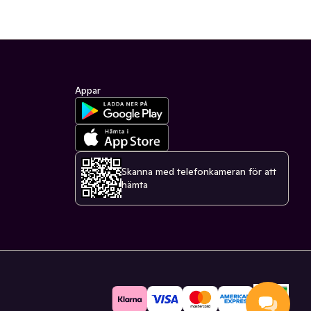
Appar
Skanna med telefonkameran för att
hämta