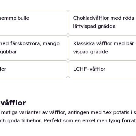
30 min
 semmelbulle
Chokladvåfflor med röda 
lättvispad grädde
10 min
 med färskoströra, mango
Klassiska våfflor med bär
dgubbar
vispad grädde
30 min
lor
LCHF-våfflor
våfflor
e matiga varianter av våfflor, antingen med t.ex potatis i 
ch goda tillbehör. Perfekt som en enkel men lyxig förrät