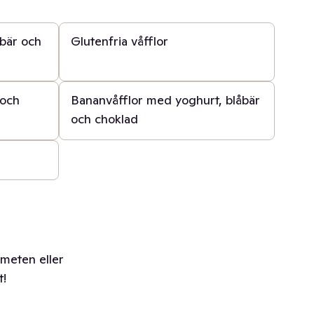
20 min
bär och
Glutenfria våfflor
30 min
 och
Bananvåfflor med yoghurt, blåbär
och choklad
smeten eller
t!