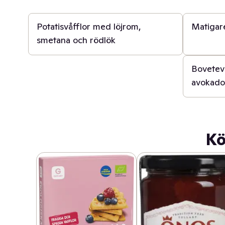
40 min
20 min
Potatisvåfflor med löjrom,
Matigare
smetana och rödlök
20 min
Bovetevå
avokado
Kö