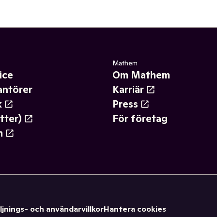
Mathem
ice
Om Mathem
antörer
Karriär
k
Press
tter)
För företag
m
ljnings- och användarvillkor
Hantera cookies