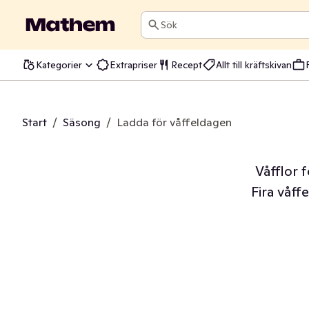
Sök
Kategorier
Extrapriser
Recept
Allt till kräftskivan
Start
/
Säsong
/
Ladda för våffeldagen - få allt till en 
Våfflor f
Fira våff