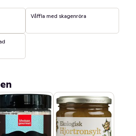
15 min
Våffla med skagenröra
lad
gen