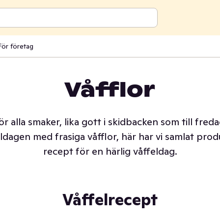
För företag
Våfflor
redig våffelfest direkt hem till dörren!
ör alla smaker, lika gott i skidbacken som till fre
eldagen med frasiga våfflor, här har vi samlat pro
recept för en härlig våffeldag.
Våffelrecept