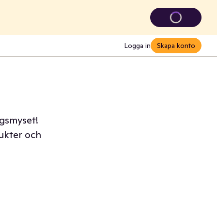
Logga in
Skapa konto
dagsmyset!
dukter och