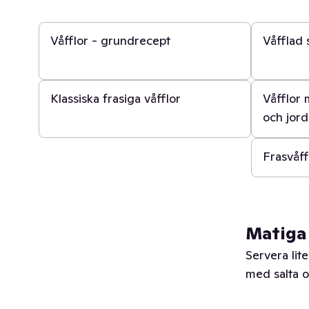
20 min
10 min
Våfflor - grundrecept
Våfflad
5 min
40 min
Klassiska frasiga våfflor
Våfflor
och jor
20 min
Frasvåff
Matiga 
Servera lit
med salta o