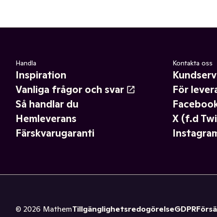
Handla
Kontakta oss
Inspiration
Kundserv
Vanliga frågor och svar
För lever
Så handlar du
Faceboo
Hemleverans
X (f.d Twi
Färskvarugaranti
Instagra
©
2026
Mathem
Tillgänglighetsredogörelse
GDPR
Försä