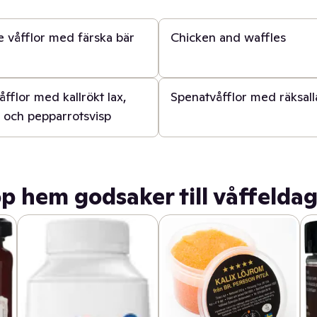
40 min
 våfflor med färska bär
Chicken and waffles
30 min
fflor med kallrökt lax,
Spenatvåfflor med räksal
 och pepparrotsvisp
p hem godsaker till våffelda