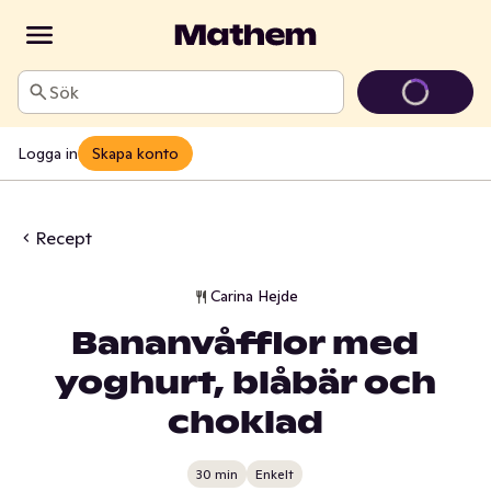
Sök
Logga in
Skapa konto
Recept
Carina Hejde
Bananvåfflor med
yoghurt, blåbär och
choklad
30 min
Enkelt