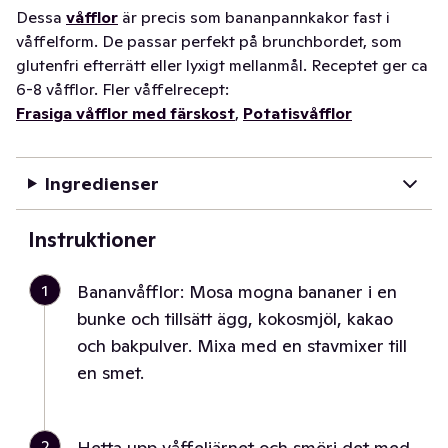
Dessa
våfflor
är precis som bananpannkakor fast i
våffelform. De passar perfekt på brunchbordet, som
glutenfri efterrätt eller lyxigt mellanmål. Receptet ger ca
6-8 våfflor. Fler våffelrecept:
Frasiga våfflor med färskost
,
Potatisvåfflor
Ingredienser
Instruktioner
1
Bananvåfflor: Mosa mogna bananer i en
bunke och tillsätt ägg, kokosmjöl, kakao
och bakpulver. Mixa med en stavmixer till
en smet.
2
Hetta upp våffeljärnet och smörj det med