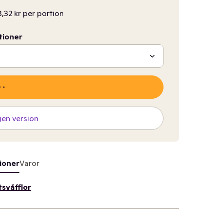
,32 kr per portion
tioner
gen version
ioner
Varor
tsvåfflor