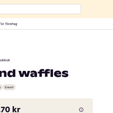
För företag
okbok
nd waffles
n
Enkelt
70 kr