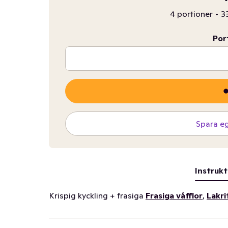
4 portioner
•
33
Por
Spara e
Instrukt
Krispig kyckling + frasiga
Frasiga våfflor
,
Lakri