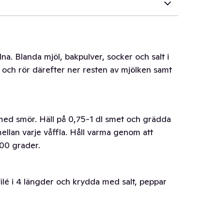
lna. Blanda mjöl, bakpulver, socker och salt i
n och rör därefter ner resten av mjölken samt
 med smör. Häll på 0,75-1 dl smet och grädda
ellan varje våffla. Håll varma genom att
100 grader.
filé i 4 längder och krydda med salt, peppar