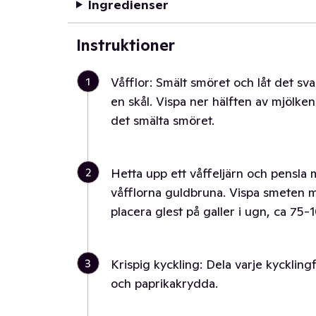
Ingredienser
Instruktioner
1
Våfflor: Smält smöret och låt det sva
en skål. Vispa ner hälften av mjölke
det smälta smöret.
2
Hetta upp ett våffeljärn och pensla
våfflorna guldbruna. Vispa smeten m
placera glest på galler i ugn, ca 75-
3
Krispig kyckling: Dela varje kyckling
och paprikakrydda.