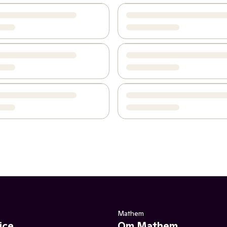
Mathem
ice
Om Mathem