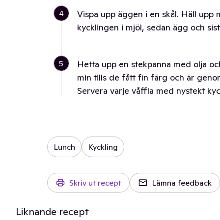
4
Vispa upp äggen i en skål. Häll upp m
kycklingen i mjöl, sedan ägg och sist
5
Hetta upp en stekpanna med olja och
min tills de fått fin färg och är geno
Servera varje våffla med nystekt kyck
Lunch
Kyckling
Skriv ut recept
Lämna feedback
Liknande recept