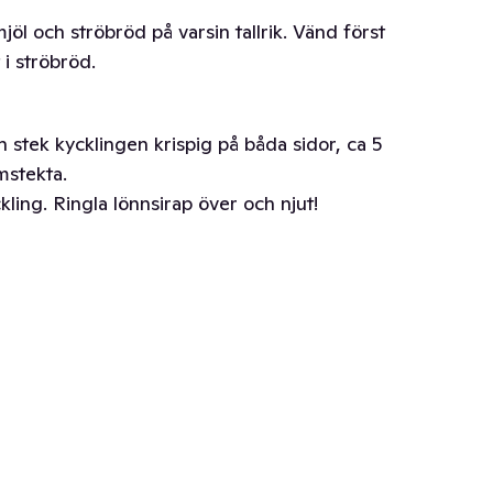
jöl och ströbröd på varsin tallrik. Vänd först
 i ströbröd.
 stek kycklingen krispig på båda sidor, ca 5
mstekta.
ling. Ringla lönnsirap över och njut!