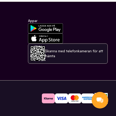
Appar
Skanna med telefonkameran för att
hämta