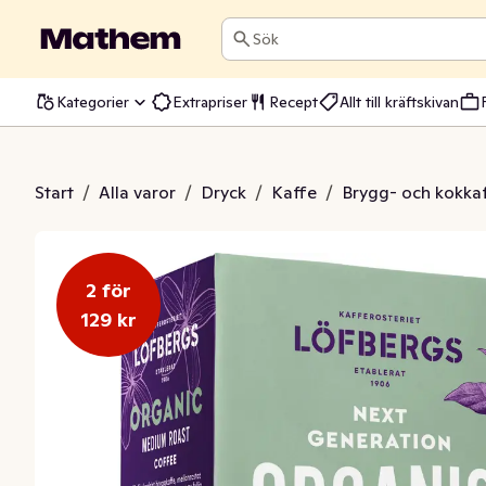
Sök
Kategorier
Extrapriser
Recept
Allt till kräftskivan
ic Medium Roast EKO
Start
/
Alla varor
/
Dryck
/
Kaffe
/
Brygg- och kokka
2 för
129 kr