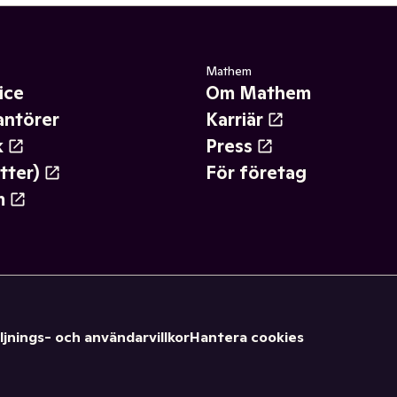
Mathem
ice
Om Mathem
antörer
Karriär
k
Press
tter)
För företag
m
ljnings- och användarvillkor
Hantera cookies