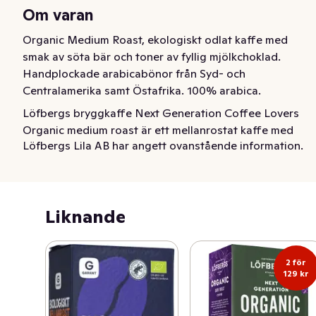
Om varan
Organic Medium Roast, ekologiskt odlat kaffe med 
smak av söta bär och toner av fyllig mjölkchoklad. 
Handplockade arabicabönor från Syd- och 
Centralamerika samt Östafrika. 100% arabica.
Löfbergs bryggkaffe Next Generation Coffee Lovers 
Organic medium roast är ett mellanrostat kaffe med 
Löfbergs Lila AB har angett ovanstående information.
toner av söta bär och mjölkchoklad i den eleganta 
eftersmaken. BRYGGKAFFET är 100% handplockat 
arabicakaffe från Syd- och Centralamerika samt 
Östafrika. Det är dessutom märkt med EU-lövet, vilket 
Liknande
innebär att det är ekologiskt odlat och att kaffebönorna 
har fått växa och mogna utan konstgödning och kemiska 
bekämpningsmedel. EN GOD KOPP KAFFE: Vi 
2 för
rekommenderar att tillreda Organic medium roast i en 
129 kr
kaffebryggare. Innan du börjar brygga kaffet bör du se 
till så att bryggutrustningen är ren. För att det ska 