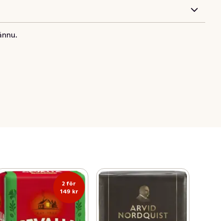
ännu.
2 för
149 kr