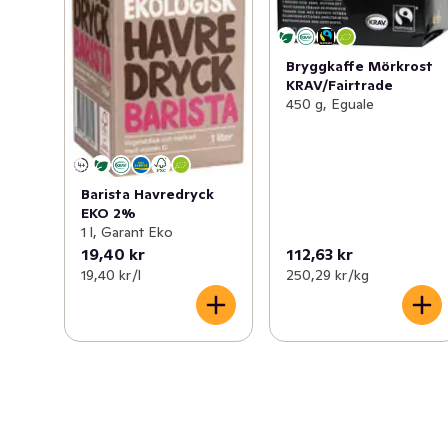
Bryggkaffe Mörkrost
KRAV/Fairtrade
450 g, Eguale
Barista Havredryck
EKO 2%
1 l, Garant Eko
19,40 kr
112,63 kr
19,40 kr /l
250,29 kr /kg