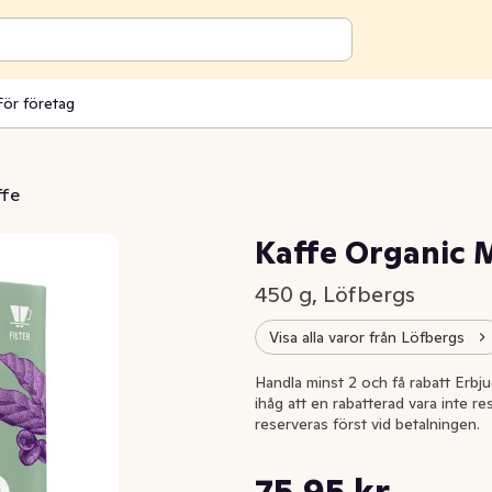
För företag
ffe
Kaffe Organic 
450 g, Löfbergs
Visa alla varor från Löfbergs
Handla minst 2 och få rabatt Erbjud
ihåg att en rabatterad vara inte re
reserveras först vid betalningen.
Styckpris: 168,78 kr /kg