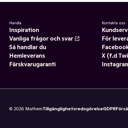
Handla
Kontakta oss
Inspiration
Kundserv
Vanliga frågor och svar
För lever
Så handlar du
Faceboo
Hemleverans
X (f.d Twi
Färskvarugaranti
Instagra
©
2026
Mathem
Tillgänglighetsredogörelse
GDPR
Försä