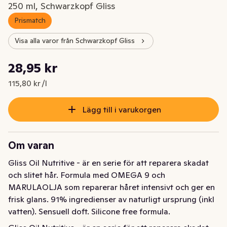
250 ml, Schwarzkopf Gliss
Prismatch
Visa alla varor från Schwarzkopf Gliss
Styckpris: 115,80 kr /l
28,95 kr
Nuvarande pris är: 28,95 kr
115,80 kr /l
Lägg till i varukorgen
Om varan
Gliss Oil Nutritive - är en serie för att reparera skadat 
och slitet hår. Formula med OMEGA 9 och 
MARULAOLJA som reparerar håret intensivt och ger en 
frisk glans. 91% ingredienser av naturligt ursprung (inkl 
vatten). Sensuell doft. Silicone free formula.