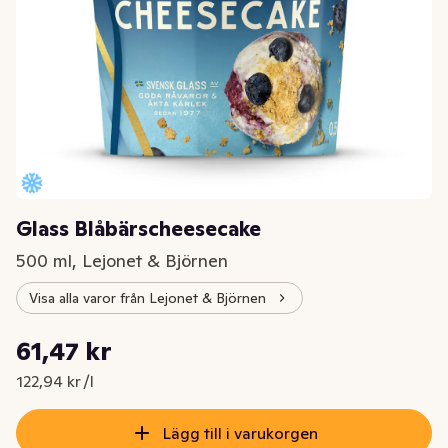
Glass Blåbärscheesecake
500 ml, Lejonet & Björnen
Visa alla varor från Lejonet & Björnen
Styckpris: 122,94 kr /l
61,47 kr
Nuvarande pris är: 61,47 kr
122,94 kr /l
Lägg till i varukorgen