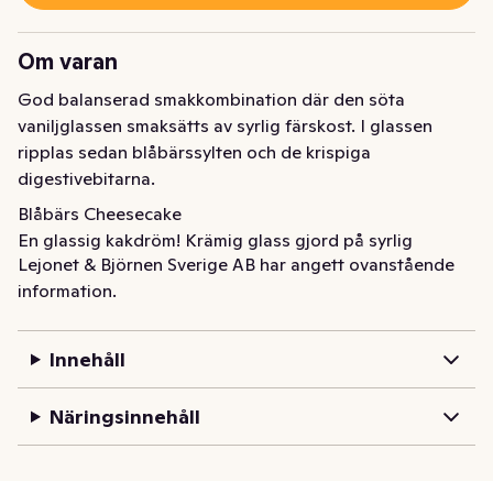
Om varan
God balanserad smakkombination där den söta 
vaniljglassen smaksätts av syrlig färskost. I glassen 
ripplas sedan blåbärssylten och de krispiga 
digestivebitarna.
Blåbärs Cheesecake

En glassig kakdröm! Krämig glass gjord på syrlig 
Lejonet & Björnen Sverige AB har angett ovanstående
färskost, ripplad med bitar av digestivekex och sylt 
information.
gjord på svenska blåbär.
Innehåll
Näringsinnehåll