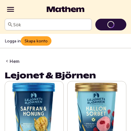
Sök
Logga in
Skapa konto
Hem
Lejonet & Björnen