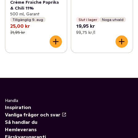
Crème Fraiche Paprika
& Chili 11%
500 ml, Garant
Tillgänglig 9. aug
Slut i lager
Noga utvald
25,00 kr
19,95 kr
31,95 kr
99,75 kr /l
Handla
Inspiration
Vanliga frågor och svar
Så handlar du
Hemleverans
Färskvarugaranti