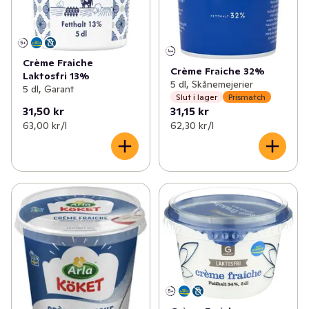
Crème Fraiche
Crème Fraiche 32%
Laktosfri 13%
5 dl, Skånemejerier
5 dl, Garant
Slut i lager
Prismatch
31,50 kr
31,15 kr
63,00 kr /l
62,30 kr /l