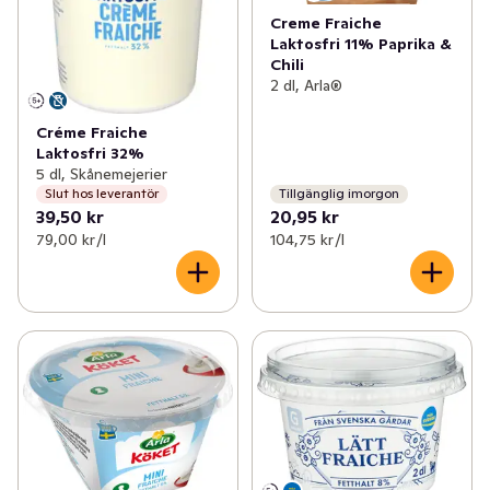
Creme Fraiche
Laktosfri 11% Paprika &
Chili
2 dl, Arla®
Créme Fraiche
Laktosfri 32%
5 dl, Skånemejerier
Slut hos leverantör
Tillgänglig imorgon
39,50 kr
20,95 kr
79,00 kr /l
104,75 kr /l