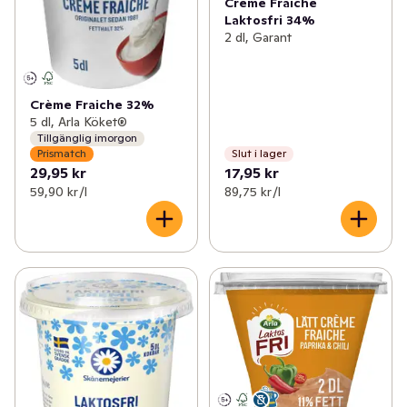
Crème Fraiche
Laktosfri 34%
2 dl, Garant
Crème Fraiche 32%
5 dl, Arla Köket®
Tillgänglig imorgon
Prismatch
Slut i lager
29,95 kr
17,95 kr
59,90 kr /l
89,75 kr /l