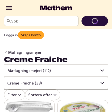
Sök
Logga in
Skapa konto
Matlagningsmejeri
Creme Fraiche
Matlagningsmejeri
(112)
✓
Alla
(1365)
Creme Fraiche
(38)
✓
Ost
(416)
✓
Alla
(112)
Filter
Sortera efter
✓
Mjölk
(100)
✓
Creme Fraiche
(38)