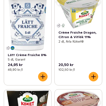
✓
Matlagningsmejeri
(112)
✓
Vispgrädde
(23)
✓
Filmjölk & Yoghurt
(249)
✓
Matlagningsgrädde
(17)
✓
Smör & margarin
(69)
✓
Spraygrädde
(1)
Crème Fraiche Dragon,
✓
Juice & fruktdryck
(193)
✓
Kaffegrädde
(2)
Citron & Vitlök 11%
2 dl, Arla Köket®
✓
Ägg & jäst
(22)
✓
Matlagningsyoghurt
(22)
✓
Växtbaserat
(93)
Lätt Crème Fraiche 8%
✓
Gräddfil
(9)
5 dl, Garant
24,95 kr
20,50 kr
✓
Cottage cheese, kvarg & skyr
(81)
49,90 kr /l
102,50 kr /l
✓
Mellanmål & desserter
(98)