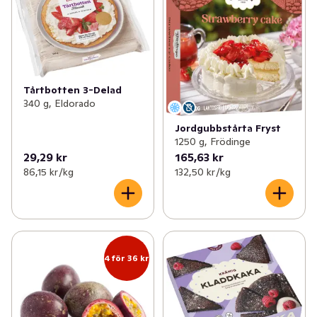
Tårtbotten 3-Delad
340 g, Eldorado
Jordgubbstårta Fryst
1250 g, Frödinge
29,29 kr
165,63 kr
86,15 kr /kg
132,50 kr /kg
4 för 36 kr