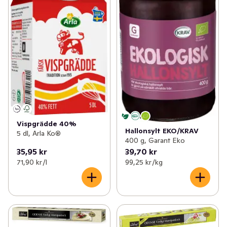
Vispgrädde 40%
Hallonsylt EKO/KRAV
5 dl, Arla Ko®
400 g, Garant Eko
35,95 kr
39,70 kr
71,90 kr /l
99,25 kr /kg