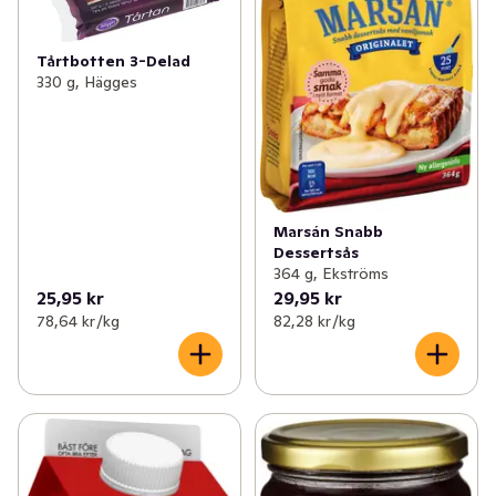
✓
Sommartårta och pajer
(46)
Tårtbotten 3-Delad
✓
Sommarapotek
(38)
330 g, Hägges
✓
Till regniga dagar
(19)
✓
Snabblagat för semesterdagar
(76)
Marsán Snabb
Dessertsås
364 g, Ekströms
25,95 kr
29,95 kr
78,64 kr /kg
82,28 kr /kg