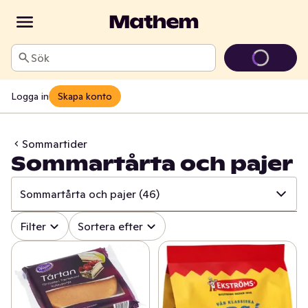
Sök
Logga in
Skapa konto
Sommartider
Sommartårta och pajer
Sommartårta och pajer
(46)
✓
Alla
(298)
Filter
Sortera efter
✓
Till stranden
(50)
✓
Glass i stora lass
(71)