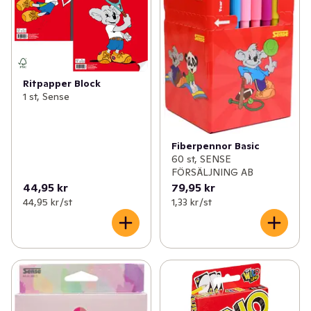
✓
Sommartårta och pajer
(46)
✓
Sommarapotek
(38)
✓
Till regniga dagar
(19)
Ritpapper Block
1 st, Sense
✓
Snabblagat för semesterdagar
(75)
Fiberpennor Basic
60 st, SENSE
FÖRSÄLJNING AB
44,95 kr
79,95 kr
44,95 kr /st
1,33 kr /st