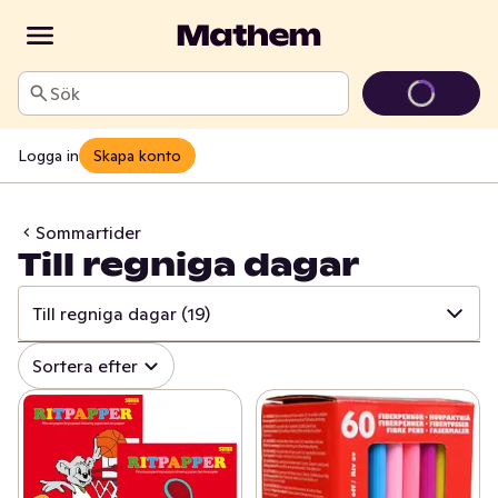
Sök
Logga in
Skapa konto
Sommartider
Till regniga dagar
Till regniga dagar
(19)
✓
Alla
(296)
Sortera efter
✓
Till stranden
(49)
✓
Glass i stora lass
(71)