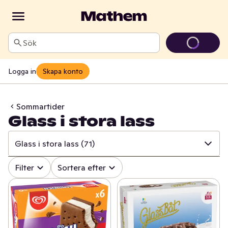
Sök
Logga in
Skapa konto
Sommartider
Glass i stora lass
Glass i stora lass
(71)
✓
Alla
(296)
Filter
Sortera efter
✓
Till stranden
(49)
✓
Glass i stora lass
(71)