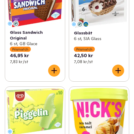
✓
Sommartårta och pajer
(46)
✓
Sommarapotek
(38)
✓
Till regniga dagar
(19)
Glass Sandwich
Glassbåt
Original
6 st, SIA Glass
✓
Snabblagat för semesterdagar
(75)
6 st, GB Glace
Prismatch
Prismatch
46,95 kr
42,50 kr
7,83 kr /st
7,08 kr /st